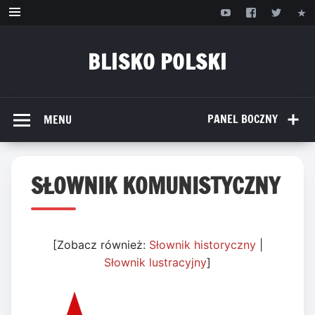
Przejdź
do
treści
BLISKO POLSKI
www.bliskopolski.pl
PANEL BOCZNY
MENU
SŁOWNIK KOMUNISTYCZNY
[Zobacz również:
Słownik historyczny
|
Słownik lustracyjny
]