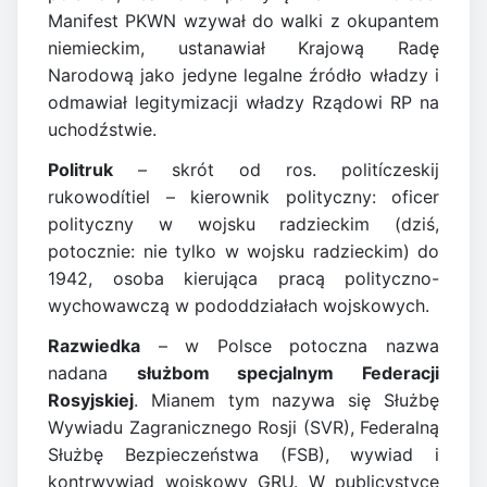
Manifest PKWN wzywał do walki z okupantem
niemieckim, ustanawiał Krajową Radę
Narodową jako jedyne legalne źródło władzy i
odmawiał legitymizacji władzy Rządowi RP na
uchodźstwie.
Politruk
– skrót od ros. politíczeskij
rukowodítiel – kierownik polityczny: oficer
polityczny w wojsku radzieckim (dziś,
potocznie: nie tylko w wojsku radzieckim) do
1942, osoba kierująca pracą polityczno-
wychowawczą w pododdziałach wojskowych.
Razwiedka
– w Polsce potoczna nazwa
nadana
służbom specjalnym Federacji
Rosyjskiej
. Mianem tym nazywa się Służbę
Wywiadu Zagranicznego Rosji (SVR), Federalną
Służbę Bezpieczeństwa (FSB), wywiad i
kontrwywiad wojskowy GRU. W publicystyce