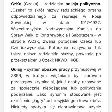
CzKa
(Czeka) – radziecka
policja polityczna
.
„Czeka” to skrót nazwy radzieckiego organu
odpowiedzialnego za represje w Rosji
Sowieckiej w latach 1917–1922.
Wszechrosyjska Nadzwyczajna Komisja do
Spraw Walki z Kontrrewolucją i Sabotażem – w
skrócie WCzK, zwana potocznie Czeka lub
Czieriezwyczajka. Potocznie nazywano tak
także dalsze radzieckie służby, powstałe po
przekształceniu Czeki: NKWD i KGB.
Gułag
– system
obozów pracy
przymusowej w
ZSRR, w którym więźniami byli zarówno
przestępcy kryminalni, jak i osoby uznawane
za społecznie niepożądane lub politycznie
podejrzane. Jako synonim stosowane jest
określenie „łagry” od rosyjskiego słowa obóz.
Niekiedy spotyka się nieprawidłowe użycie