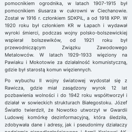
pomocnikiem ogrodnika, w latach 1907-1915 był
pomocnikiem ślusarza w cukrowni w Ciechanowie.
Został w 1916 r. członkiem SDKPiL, a od 1918 KPP. W
1920 roku był członkiem KR w Łapach i wydawał
wyroki śmierci, podczas wojny polsko-bolszewickiej
wspierał bolszewików, od 1921 roku był
przewodniczącym Związku Zawodowego
Metalowców. W latach 1929-1933 więziony na
Pawiaku i Mokotowie za działalność komunistyczną,
gdzie był starostą komun więziennych.
Po wybuchu II wojny światowej wydostał się z
Rawicza, gdzie miał zasądzony wyrok 12 lat
pozbawienia wolności i do 1942 roku współtworzył i
działał w sowieckich strukturach Białegostoku. Józef
Światło twierdził, że Nowotko utworzył w Gwardii
Ludowej komórkę dezinformacyjną, która śledziła,
zdobywała dane i adresy, jak i pseudonimy działaczy
podziemia niepodległościowego i Armii Krajowej AK,