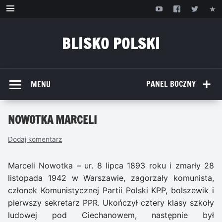
Przejdź
do
treści
BLISKO POLSKI
www.bliskopolski.pl
PANEL BOCZNY
MENU
NOWOTKA MARCELI
Dodaj komentarz
Marceli Nowotka – ur. 8 lipca 1893 roku i zmarły 28
listopada 1942 w Warszawie, zagorzały komunista,
członek Komunistycznej Partii Polski KPP, bolszewik i
pierwszy sekretarz PPR. Ukończył cztery klasy szkoły
ludowej pod Ciechanowem, następnie był