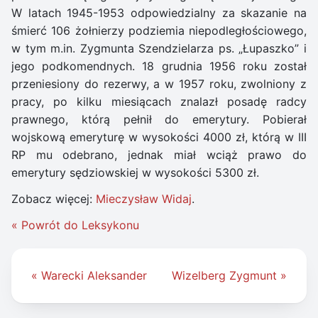
W latach 1945-1953 odpowiedzialny za skazanie na
śmierć 106 żołnierzy podziemia niepodległościowego,
w tym m.in. Zygmunta Szendzielarza ps. „Łupaszko” i
jego podkomendnych. 18 grudnia 1956 roku został
przeniesiony do rezerwy, a w 1957 roku, zwolniony z
pracy, po kilku miesiącach znalazł posadę radcy
prawnego, którą pełnił do emerytury. Pobierał
wojskową emeryturę w wysokości 4000 zł, którą w III
RP mu odebrano, jednak miał wciąż prawo do
emerytury sędziowskiej w wysokości 5300 zł.
Zobacz więcej:
Mieczysław Widaj
.
« Powrót do Leksykonu
Nawigacja
« Warecki Aleksander
Wizelberg Zygmunt »
wpisu