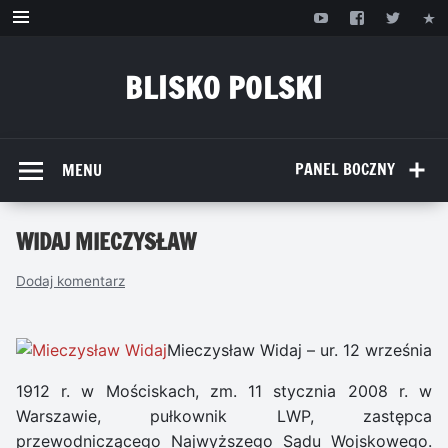
Przejdź
do
treści
BLISKO POLSKI
www.bliskopolski.pl
PANEL BOCZNY
MENU
WIDAJ MIECZYSŁAW
Dodaj komentarz
Mieczysław Widaj – ur. 12 września
1912 r. w Mościskach, zm. 11 stycznia 2008 r. w
Warszawie, pułkownik LWP, zastępca
przewodniczącego Najwyższego Sądu Wojskowego.