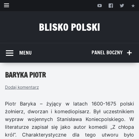
Przejdź
do
treści
BLISKO POLSKI
www.bliskopolski.pl
PANEL BOCZNY
MENU
BARYKA PIOTR
Dodaj komentarz
Piotr Baryka – żyjący w latach 1600-1675 polski
żołnierz, dworzan i komediopisarz. Był uczestnikiem
wypraw wojennych Stanisława Koniecpolskiego. W
literaturze zapisał się jako autor komedii „Z chłopa
król”. Charakterystyczne dla tego utworu było