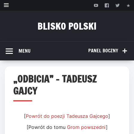
Przejdź
do
treści
BLISKO POLSKI
www.bliskopolski.pl
PANEL BOCZNY
MENU
„ODBICIA” – TADEUSZ
GAJCY
[
Powrót do poezji Tadeusza Gajcego
]
[Powrót do tomu
Grom powszedni
]