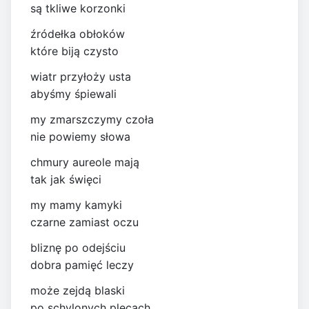
są tkliwe korzonki
źródełka obłoków
które biją czysto
wiatr przyłoży usta
abyśmy śpiewali
my zmarszczymy czoła
nie powiemy słowa
chmury aureole mają
tak jak święci
my mamy kamyki
czarne zamiast oczu
bliznę po odejściu
dobra pamięć leczy
może zejdą blaski
po schylonych plecach