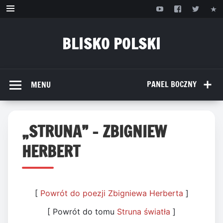
Przejdź
do
treści
BLISKO POLSKI
www.bliskopolski.pl
PANEL BOCZNY
MENU
„STRUNA” – ZBIGNIEW
HERBERT
[
Powrót do poezji Zbigniewa Herberta
]
[ Powrót do tomu
Struna światła
]