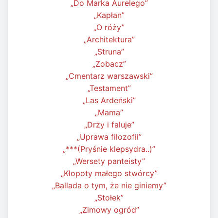
„Do Marka Aurelego”
„Kapłan”
„O róży”
„Architektura”
„Struna”
„Zobacz”
„Cmentarz warszawski”
„Testament”
„Las Ardeński”
„Mama”
„Drży i faluje”
„Uprawa filozofii”
„***(Pryśnie klepsydra..)”
„Wersety panteisty”
„Kłopoty małego stwórcy”
„Ballada o tym, że nie giniemy”
„Stołek”
„Zimowy ogród”