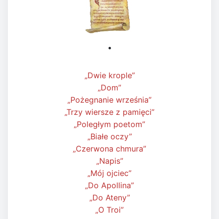
•
„Dwie krople”
„Dom”
„Pożegnanie września”
„Trzy wiersze z pamięci”
„Poległym poetom”
„Białe oczy”
„Czerwona chmura”
„Napis”
„Mój ojciec”
„Do Apollina”
„Do Ateny”
„O Troi”