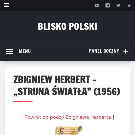
Przejdź
do
treści
BLISKO POLSKI
www.bliskopolski.pl
PANEL BOCZNY
MENU
ZBIGNIEW HERBERT –
„STRUNA ŚWIATŁA” (1956)
[
Powrót do poezji Zbigniewa Herberta
]