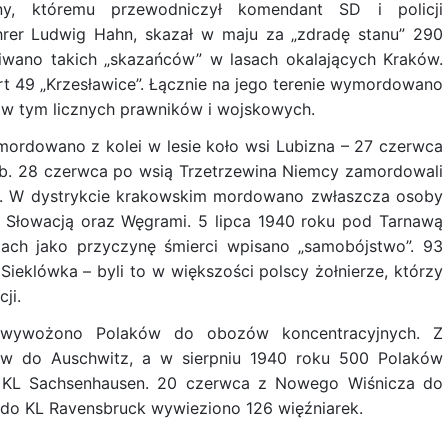
y, któremu przewodniczył komendant SD i policji
rer Ludwig Hahn, skazał w maju za „zdradę stanu” 290
liwano takich „skazańców” w lasach okalających Kraków.
 49 „Krzesławice”. Łącznie na jego terenie wymordowano
 w tym licznych prawników i wojskowych.
rdowano z kolei w lesie koło wsi Lubizna – 27 czerwca
ób. 28 czerwca po wsią Trzetrzewina Niemcy zamordowali
. W dystrykcie krakowskim mordowano zwłaszcza osoby
e Słowacją oraz Węgrami. 5 lipca 1940 roku pod Tarnawą
tach jako przyczynę śmierci wpisano „samobójstwo”. 93
 Sieklówka – byli to w większości polscy żołnierze, którzy
ji.
e wywożono Polaków do obozów koncentracyjnych. Z
ów do Auschwitz, a w sierpniu 1940 roku 500 Polaków
o KL Sachsenhausen. 20 czerwca z Nowego Wiśnicza do
a do KL Ravensbruck wywieziono 126 więźniarek.