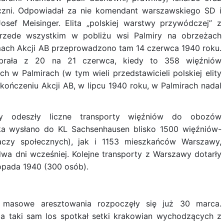
ołeczni. Odpowiadał za nie komendant warszawskiego SD i
Josef Meisinger. Elita „polskiej warstwy przywódczej” z
rzede wszystkim w pobliżu wsi Palmiry na obrzeżach
mach Akcji AB przeprowadzono tam 14 czerwca 1940 roku.
ebrała z 20 na 21 czerwca, kiedy to 358 więźniów
w Palmirach (w tym wieli przedstawicieli polskiej elity
akończeniu Akcji AB, w lipcu 1940 roku, w Palmirach nadal
y odeszły liczne transporty więźniów do obozów
ka wysłano do KL Sachsenhausen blisko 1500 więźniów-
ałaczy społecznych), jak i 1153 mieszkańców Warszawy,
dwa dni wcześniej. Kolejne transporty z Warszawy dotarły
topada 1940 (300 osób).
 masowe aresztowania rozpoczęły się już 30 marca.
 taki sam los spotkał setki krakowian wychodzących z