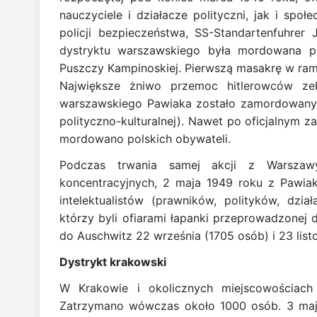
nauczyciele i działacze polityczni, jak i sp
policji bezpieczeństwa, SS-Standartenfuhrer 
dystryktu warszawskiego była mordowana p
Puszczy Kampinoskiej. Pierwszą masakrę w ra
Największe żniwo przemoc hitlerowców z
warszawskiego Pawiaka zostało zamordowanych 
polityczno-kulturalnej). Nawet po oficjalnym z
mordowano polskich obywateli.
Podczas trwania samej akcji z Warszaw
koncentracyjnych, 2 maja 1949 roku z Pawia
intelektualistów (prawników, polityków, dzi
którzy byli ofiarami łapanki przeprowadzonej 
do Auschwitz 22 września (1705 osób) i 23 lis
Dystrykt krakowski
W Krakowie i okolicznych miejscowościach
Zatrzymano wówczas około 1000 osób. 3 maja