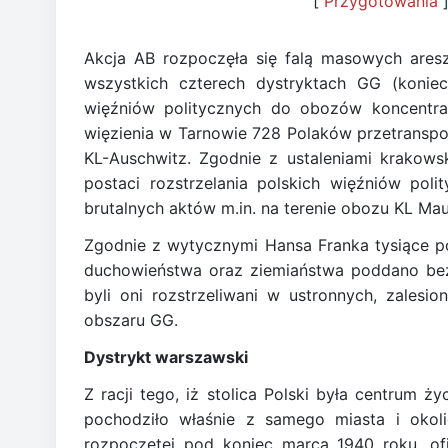
[
Przygotowania
]
Akcja AB rozpoczęła się falą masowych are
wszystkich czterech dystryktach GG (konie
więźniów politycznych do obozów koncentrac
więzienia w Tarnowie 728 Polaków przetrans
KL-Auschwitz. Zgodnie z ustaleniami krakowsk
postaci rozstrzelania polskich więźniów po
brutalnych aktów m.in. na terenie obozu KL Ma
Zgodnie z wytycznymi Hansa Franka tysiące pols
duchowieństwa oraz ziemiaństwa poddano bezp
byli oni rozstrzeliwani w ustronnych, zalesio
obszaru GG.
Dystrykt warszawski
Z racji tego, iż stolica Polski była centrum ży
pochodziło właśnie z samego miasta i okol
rozpoczętej pod koniec marca 1940 roku, of