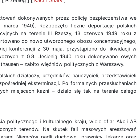
 [ Przebieg ] [
Kaci i Ofiary
]
sztowań dokonywanych przez policję bezpieczeństwa we
c marca 1940). Rozpoczęto liczne deportacje polskich
yjnych na terenie III Rzeszy, 13 czerwca 1949 roku z
portowano do nowo utworzonego obozu koncentracyjnego,
iej konferencji z 30 maja, przystąpiono do likwidacji w
litycznych z GG. Jesienią 1940 roku dokonywano owych
uthausen – zabito więźniów politycznych z Warszawy.
kich działaczy, urzędników, nauczycieli, przedstawicieli
ośredniej eksterminacji. Po formalnych przesłuchaniach
nych miejscach kaźni – działo się tak na terenie całego
cia politycznego i kulturalnego kraju, wiele ofiar Akcji AB
icznych terenów. Na skutek fali masowych aresztowań
iarami Niemców padli duchowni, prawnicy, lekarze oraz