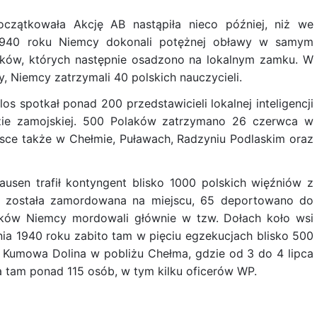
oczątkowała Akcję AB nastąpiła nieco później, niż we
1940 roku Niemcy dokonali potężnej obławy w samym
laków, których następnie osadzono na lokalnym zamku. W
y, Niemcy zatrzymali 40 polskich nauczycieli.
 spotkał ponad 200 przedstawicieli lokalnej inteligencji
dzie zamojskiej. 500 Polaków zatrzymano 26 czerwca w
sce także w Chełmie, Puławach, Radzyniu Podlaskim oraz
usen trafił kontyngent blisko 1000 polskich więźniów z
na została zamordowana na miejscu, 65 deportowano do
laków Niemcy mordowali głównie w tzw. Dołach koło wsi
nia 1940 roku zabito tam w pięciu egzekucjach blisko 500
e Kumowa Dolina w pobliżu Chełma, gdzie od 3 do 4 lipca
 tam ponad 115 osób, w tym kilku oficerów WP.