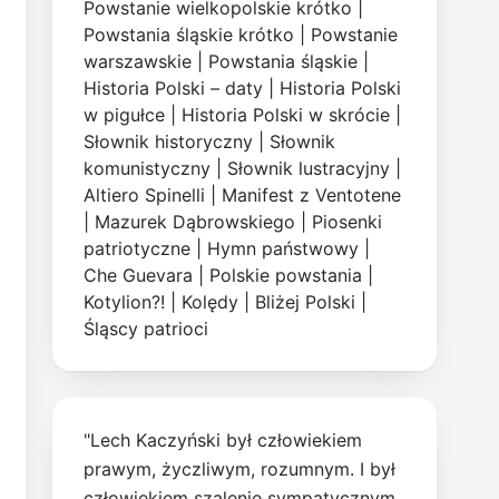
Powstanie wielkopolskie krótko
|
Powstania śląskie krótko
|
Powstanie
warszawskie
|
Powstania śląskie
|
Historia Polski – daty
|
Historia Polski
w pigułce
|
Historia Polski w skrócie
|
Słownik historyczny
|
Słownik
komunistyczny
|
Słownik lustracyjny
|
Altiero Spinelli
|
Manifest z Ventotene
|
Mazurek Dąbrowskiego
|
Piosenki
patriotyczne
|
Hymn państwowy
|
Che Guevara
|
Polskie powstania
|
Kotylion?!
|
Kolędy
|
Bliżej Polski
|
Śląscy patrioci
"Lech Kaczyński był człowiekiem
prawym, życzliwym, rozumnym. I był
człowiekiem szalenie sympatycznym