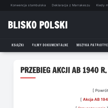
Przejdź
Konwencja stambulska
Deklaracja z Marrakeszu
Kiedy 
do
treści
BLISKO POLSKI
www.bliskopolski.pl
KSIĄŻKI
FILMY DOKUMENTALNE
MUZYKA PATRIOTY
PRZEBIEG AKCJI AB 1940 R.
[ Powró
[
Akcja AB 194