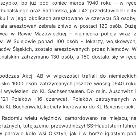
 szybko, bo już pod koniec marca 1940 roku – w ręce
unalskiego oraz Radomska, jak i 42 przedstawicieli elity
ku i w jego okolicach aresztowano w czerwcu 53 osoby,
 fala aresztowań zebrała żniwo w postaci 120 osób. Dużą
ca w Rawie Mazowieckiej – niemiecka policja wraz z
ów. W Sulejowie ponad 100 osób – lekarzy, wojskowych,
ńców Śląskich, zostało aresztowanych przez Niemców. W
unalskim zatrzymano 130 osób, a 150 dostało się w ręce
odczas Akcji AB w większości trafiali do niemieckich
blisko 1000 osób zatrzymanych jeszcze wiosną 1940 roku
i wywiezieni do KL Sachsenhausen. Do m.in. Auschwitz i
o 121 Polaków (16 czerwca). Polaków zatrzymanych w
o KL Buchenwald, kobiety kierowano do KL Ravensbruck.
w Radomiu wielu więźniów zamordowano na miejscu, na
raźnych, tutejszemu przewodniczył SS-Hauptsturmfuhrer
ę w parowie koło wsi Olsztyn, jak i w borze iglastym pod