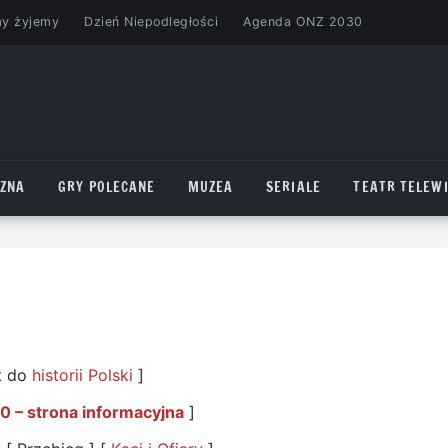
my żyjemy
Dzień Niepodległości
Agenda ONZ 2030
CZNA
GRY POLECANE
MUZEA
SERIALE
TEATR TELEWI
t do
historii Polski
]
0 – strona informacyjna
]