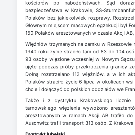
kościołów po nabożeństwach. Sąd doraźn
bezpieczeństwa w Krakowie, SS-Sturmbannfuh
Polaków bez jakiekolwiek rozprawy. Rozstrze
Głównym miejscem masowych egzekucji był Fort
150 Polaków aresztowanych w czasie Akcji AB,
Więźniów trzymanych na zamku w Rzeszowie mo
1940 roku życie straciło tam od 83 do 104 os
93 osoby więzione wcześniej w Nowym Sączu
ujęte podczas próby przekroczenia granicy z
Dolną rozstrzelano 112 więźniów, a w ich ak
Polaków straciło życie 6 lipca w okolicach wsi
chcieli dołączyć do polskich oddziałów we Franc
Także i z dystryktu Krakowskiego liczni
tarnowskiego więzienia wywożono aresztant
aresztowanych w ramach Akcji AB trafiło d
Auschwitz trafił transport 313 osób. Z Krakow
Dystrykt lubelski