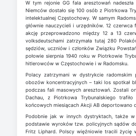
W tym rejonie GG fala aresztowań nadeszła
Niemców dostało się 100 osób z Piotrkowa Tryb
intelektualnej Częstochowy. W samym Radoms
głównie nauczycieli i urzędników. 12 czerwca
akcję przeprowadzono między 12 a 13 czerw
volksdeutschami zatrzymała tutaj 280 Polak
sędziów, uczniów i członków Związku Powsta
połowie sierpnia 1940 roku w Piotrkowie Tryb
hitlerowców w Częstochowie i w Radomsku.
Polacy zatrzymani w dystrykcie radomskim p
obozów koncentracyjnych – taki los spotkał 
podczas fali masowych aresztowań. Zostali on
Dachau, z Piotrkowa Trybunalskiego trafił
końcowych miesiącach Akcji AB deportowano d
Podobnie jak w innych dystryktach, także 
podstawie wyroków tzw. policyjnych sądów do
Fritz Liphard. Polscy więźniowie tracili życi