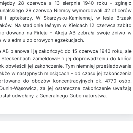
 między 28 czerwca a 13 sierpnia 1940 roku – zginęło
bunalskiego 29 czerwca Niemcy wymordowali 42 oficerów
li i aptekarzy. W Skarżysku-Kamiennej, w lesie Brzask
aków. Na stadionie leśnym w Kielcach 12 czerwca zabito
mordowano na Firleju – Akcja AB zebrała swoje żniwo w
no w siedmiu zbiorowych egzekucjach.
 AB planowali ją zakończyć do 15 czerwca 1940 roku, ale
er Steckenbach zameldował o jej doprowadzeniu do końca
ank obwieścił jej zakończenie. Tym niemniej prześladowania
kże w następnych miesiącach – od czasu jej zakończenia
ortowano do obozów koncentracyjnych ok. 4770 osób.
 Dunin-Wąsowicz, za jej ostateczne zakończenie uważają
 został odwołany z Generalnego Gubernatorstwa.