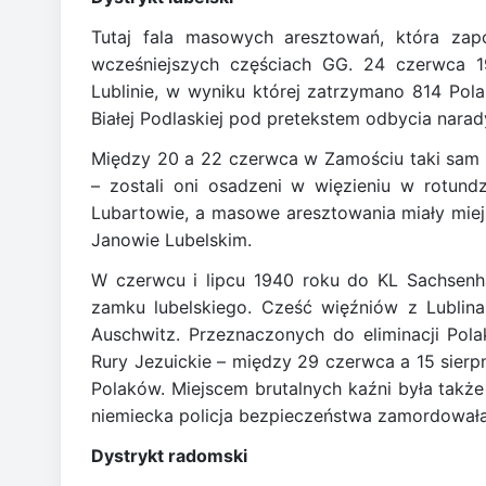
Tutaj fala masowych aresztowań, która zap
wcześniejszych częściach GG. 24 czerwca 
Lublinie, w wyniku której zatrzymano 814 Po
Białej Podlaskiej pod pretekstem odbycia narad
Między 20 a 22 czerwca w Zamościu taki sam los
– zostali oni osadzeni w więzieniu w rotun
Lubartowie, a masowe aresztowania miały miej
Janowie Lubelskim.
W czerwcu i lipcu 1940 roku do KL Sachsenha
zamku lubelskiego. Cześć więźniów z Lubli
Auschwitz. Przeznaczonych do eliminacji Po
Rury Jezuickie – między 29 czerwca a 15 sierp
Polaków. Miejscem brutalnych kaźni była takż
niemiecka policja bezpieczeństwa zamordowała
Dystrykt radomski