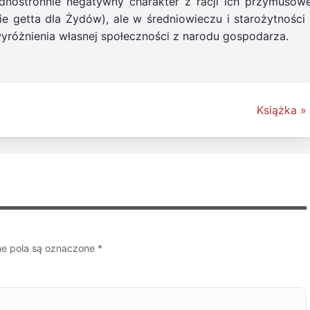
dnostronnie negatywny charakter z racji ich przymusow
ie getta dla Żydów), ale w średniowieczu i starożytności 
 wyróżnienia własnej społeczności z narodu gospodarza.
Książka »
 pola są oznaczone
*