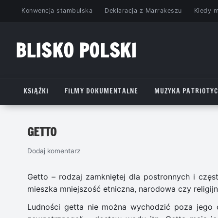
Przejdź
Konwencja stambulska
Deklaracja z Marrakeszu
Kiedy 
do
treści
BLISKO POLSKI
www.bliskopolski.pl
KSIĄŻKI
FILMY DOKUMENTALNE
MUZYKA PATRIOTY
GETTO
Dodaj komentarz
Getto – rodzaj zamkniętej dla postronnych i częst
mieszka mniejszość etniczna, narodowa czy religijn
Ludności getta nie można wychodzić poza jego ob