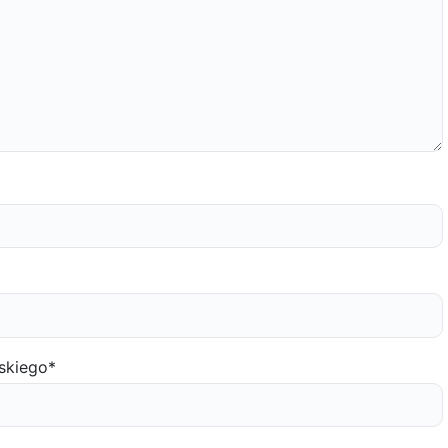
skiego
*