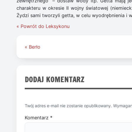
zewnętrznego” – dostaw wody itp. Getta mają je
charakteru w okresie II wojny światowej (niemieck
Żydzi sami tworzyli getta, w celu wyodrębnienia i
« Powrót do Leksykonu
Nawigacja
« Berło
wpisu
DODAJ KOMENTARZ
Twój adres e-mail nie zostanie opublikowany.
Wymagane
Komentarz
*