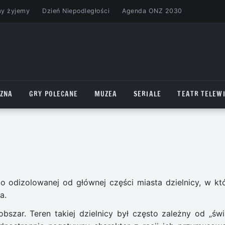
my żyjemy
Dzień Niepodległości
Agenda ONZ 2030
CZNA
GRY POLECANE
MUZEA
SERIALE
TEATR TELEWI
o odizolowanej od głównej części miasta dzielnicy, w któ
a.
szar. Teren takiej dzielnicy był często zależny od „świ