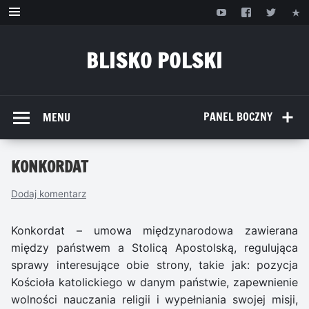
Przejdź
do
treści
BLISKO POLSKI
www.bliskopolski.pl
PANEL BOCZNY
MENU
KONKORDAT
Dodaj komentarz
Konkordat – umowa międzynarodowa zawierana
między państwem a Stolicą Apostolską, regulująca
sprawy interesujące obie strony, takie jak: pozycja
Kościoła katolickiego w danym państwie, zapewnienie
wolności nauczania religii i wypełniania swojej misji,