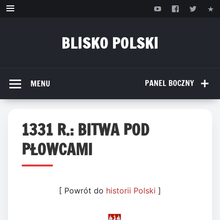
Przejdź
do
treści
BLISKO POLSKI
www.bliskopolski.pl
PANEL BOCZNY
MENU
1331 R.: BITWA POD
PŁOWCAMI
[ Powrót do
historii Polski
]