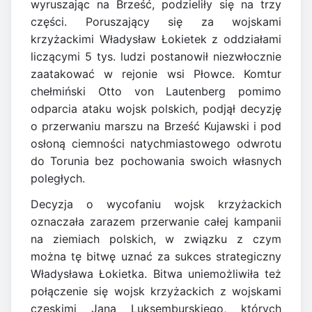
wyruszając na Brześć, podzieliły się na trzy
części. Poruszający się za wojskami
krzyżackimi Władysław Łokietek z oddziałami
liczącymi 5 tys. ludzi postanowił niezwłocznie
zaatakować w rejonie wsi Płowce. Komtur
chełmiński Otto von Lautenberg pomimo
odparcia ataku wojsk polskich, podjął decyzję
o przerwaniu marszu na Brześć Kujawski i pod
osłoną ciemności natychmiastowego odwrotu
do Torunia bez pochowania swoich własnych
poległych.
Decyzja o wycofaniu wojsk krzyżackich
oznaczała zarazem przerwanie całej kampanii
na ziemiach polskich, w związku z czym
można tę bitwę uznać za sukces strategiczny
Władysława Łokietka. Bitwa uniemożliwiła też
połączenie się wojsk krzyżackich z wojskami
czeskimi Jana Luksemburskiego, których