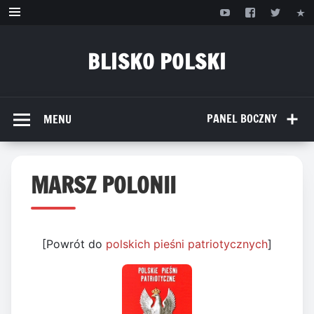
Przejdź
do
treści
BLISKO POLSKI
www.bliskopolski.pl
PANEL BOCZNY
MENU
MARSZ POLONII
[Powrót do
polskich pieśni patriotycznych
]