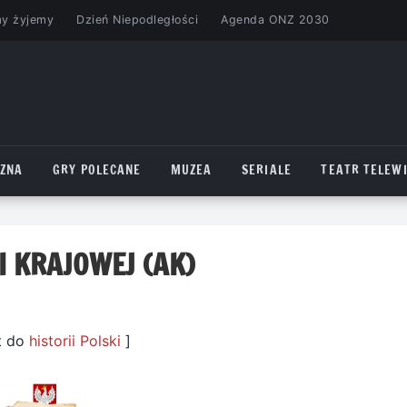
my żyjemy
Dzień Niepodległości
Agenda ONZ 2030
CZNA
GRY POLECANE
MUZEA
SERIALE
TEATR TELEWI
I KRAJOWEJ (AK)
t do
historii Polski
]