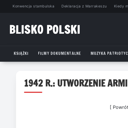
Przejdź
Konwencja stambulska
Deklaracja z Marrakeszu
Kiedy 
do
treści
BLISKO POLSKI
www.bliskopolski.pl
KSIĄŻKI
FILMY DOKUMENTALNE
MUZYKA PATRIOTY
1942 R.: UTWORZENIE ARMI
[ Powró