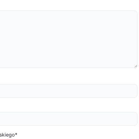
skiego
*