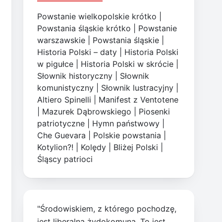
Powstanie wielkopolskie krótko
|
Powstania śląskie krótko
|
Powstanie
warszawskie
|
Powstania śląskie
|
Historia Polski – daty
|
Historia Polski
w pigułce
|
Historia Polski w skrócie
|
Słownik historyczny
|
Słownik
komunistyczny
|
Słownik lustracyjny
|
Altiero Spinelli
|
Manifest z Ventotene
|
Mazurek Dąbrowskiego
|
Piosenki
patriotyczne
|
Hymn państwowy
|
Che Guevara
|
Polskie powstania
|
Kotylion?!
|
Kolędy
|
Bliżej Polski
|
Śląscy patrioci
"Środowiskiem, z którego pochodzę,
jest liberalna żydokomuna. To jest