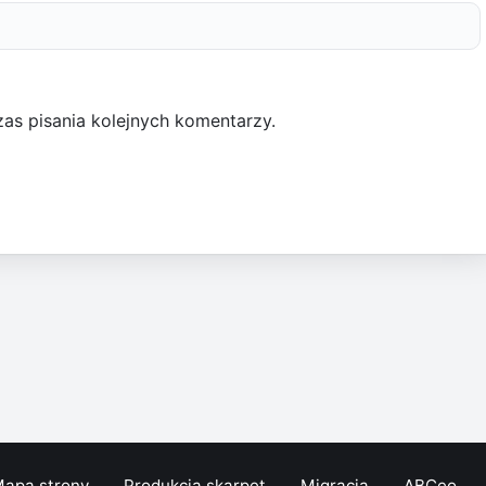
as pisania kolejnych komentarzy.
apa strony
Produkcja skarpet
Migracja
ABCeo