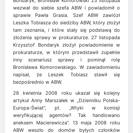
Bondaryk, Bronisław Komorowski 23 listopada
wezwał do siebie szefa ABW i powiadomił o
sprawie Pawła Grasia. Szef ABW zawiózł
Leszka Tobiasza do siedziby ABW, który złożył
tam zeznania, i które stały się podstawą do
złożenia sprawy w prokuraturze. 27 listopada
Krzysztof Bondaryk złożył powiadomienie w
prokuraturze, w którym przedstawił zupełnie
inny scenariusz sprawy i pominął rolę
Bronisława Komorowskiego. W zawiadomieniu
napisał, że Leszek Tobiasz stawił się
bezpośrednio w ABW.
28 kwietnia 2008 roku ukazał się kolejny
artykuł Anny Marszałek w „Dzienniku Polska-
Europa-Świat”, pt. „Wtyki w komisji
weryfikującej agentów? Tak handlowano
aneksem Macierewicza”. 13 maja 2008 roku
ABW weszło do domów byłych członków