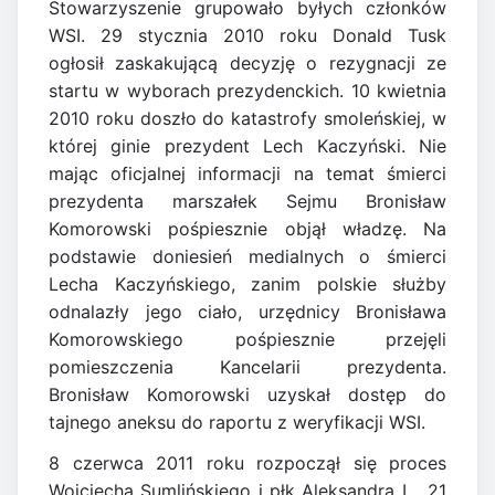
Stowarzyszenie grupowało byłych członków
WSI. 29 stycznia 2010 roku Donald Tusk
ogłosił zaskakującą decyzję o rezygnacji ze
startu w wyborach prezydenckich. 10 kwietnia
2010 roku doszło do katastrofy smoleńskiej, w
której ginie prezydent Lech Kaczyński. Nie
mając oficjalnej informacji na temat śmierci
prezydenta marszałek Sejmu Bronisław
Komorowski pośpiesznie objął władzę. Na
podstawie doniesień medialnych o śmierci
Lecha Kaczyńskiego, zanim polskie służby
odnalazły jego ciało, urzędnicy Bronisława
Komorowskiego pośpiesznie przejęli
pomieszczenia Kancelarii prezydenta.
Bronisław Komorowski uzyskał dostęp do
tajnego aneksu do raportu z weryfikacji WSI.
8 czerwca 2011 roku rozpoczął się proces
Wojciecha Sumlińskiego i płk Aleksandra L.. 21