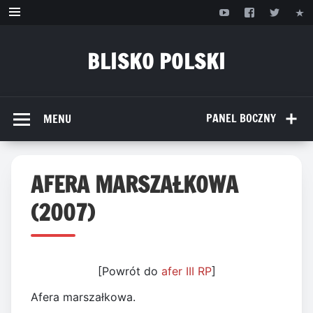
Przejdź
do
treści
BLISKO POLSKI
www.bliskopolski.pl
PANEL BOCZNY
MENU
AFERA MARSZAŁKOWA
(2007)
[Powrót do
afer III RP
]
Afera marszałkowa.