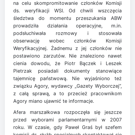
na celu skompromitowanie członków Komisji
ds. weryfikacji WSI. Od chwili wszczęcia
śledztwa do momentu przeszukania ABW
prowadziła działania operacyjne, m.in.
podsłuchiwała rozmowy i stosowała
obserwację wobec członków Komisji
Weryfikacyjnej. Żadnemu z jej członków nie
postawiono zarzutów. Nie znaleziono nawet
cienia dowodu, że Piotr Bączek i Leszek
Pietrzak posiadali dokumenty stanowiące
tajemnicę państwową. Nie wyjaśniono też
związku Agory, wydawcy „Gazety Wyborczej”,
z całą sprawą, a to przecież pracownikom
Agory miano ujawnić te informacje.
Afera marszałkowa rozpoczęła się jeszcze
przed wyborami parlamentarnymi w 2007
roku. W czasie, gdy Paweł Graś był szefem
komisji ds. służb specjalnych skontaktował się