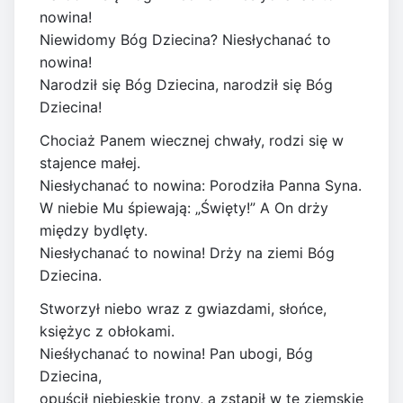
nowina!
Niewidomy Bóg Dziecina? Niesłychanać to
nowina!
Narodził się Bóg Dziecina, narodził się Bóg
Dziecina!
Chociaż Panem wiecznej chwały, rodzi się w
stajence małej.
Niesłychanać to nowina: Porodziła Panna Syna.
W niebie Mu śpiewają: „Święty!” A On drży
między bydlęty.
Niesłychanać to nowina! Drży na ziemi Bóg
Dziecina.
Stworzył niebo wraz z gwiazdami, słońce,
księżyc z obłokami.
Nieśłychanać to nowina! Pan ubogi, Bóg
Dziecina,
opuścił niebieskie trony, a zstąpił w te ziemskie