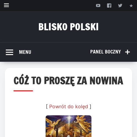
Przejdź
do
treści
BLISKO POLSKI
www.bliskopolski.pl
PANEL BOCZNY
MENU
CÓŻ TO PROSZĘ ZA NOWINA
[
Powrót do kolęd
]