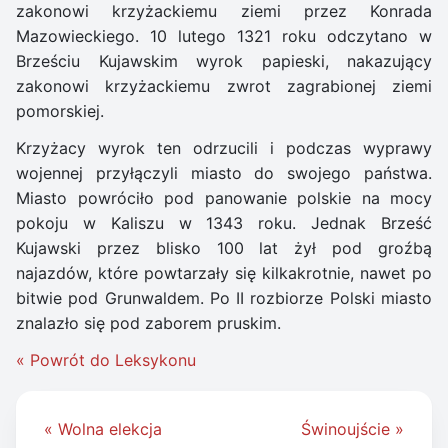
zakonowi krzyżackiemu ziemi przez Konrada
Mazowieckiego. 10 lutego 1321 roku odczytano w
Brześciu Kujawskim wyrok papieski, nakazujący
zakonowi krzyżackiemu zwrot zagrabionej ziemi
pomorskiej.
Krzyżacy wyrok ten odrzucili i podczas wyprawy
wojennej przyłączyli miasto do swojego państwa.
Miasto powróciło pod panowanie polskie na mocy
pokoju w Kaliszu w 1343 roku. Jednak Brześć
Kujawski przez blisko 100 lat żył pod groźbą
najazdów, które powtarzały się kilkakrotnie, nawet po
bitwie pod Grunwaldem. Po II rozbiorze Polski miasto
znalazło się pod zaborem pruskim.
« Powrót do Leksykonu
Nawigacja
« Wolna elekcja
Świnoujście »