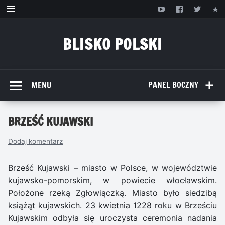
Przejdź
do
treści
BLISKO POLSKI
www.bliskopolski.pl
PANEL BOCZNY
MENU
BRZEŚĆ KUJAWSKI
Dodaj komentarz
Brześć Kujawski – miasto w Polsce, w województwie
kujawsko-pomorskim, w powiecie włocławskim.
Położone rzeką Zgłowiączką. Miasto było siedzibą
książąt kujawskich. 23 kwietnia 1228 roku w Brześciu
Kujawskim odbyła się uroczysta ceremonia nadania