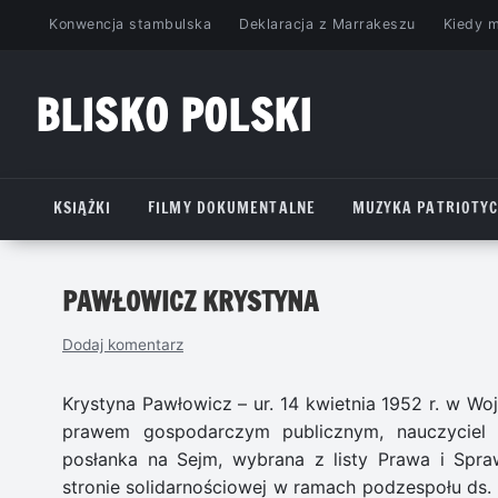
Przejdź
Konwencja stambulska
Deklaracja z Marrakeszu
Kiedy 
do
treści
BLISKO POLSKI
www.bliskopolski.pl
KSIĄŻKI
FILMY DOKUMENTALNE
MUZYKA PATRIOTY
PAWŁOWICZ KRYSTYNA
Dodaj komentarz
Krystyna Pawłowicz – ur. 14 kwietnia 1952 r. w Wo
prawem gospodarczym publicznym, nauczyciel a
posłanka na Sejm, wybrana z listy Prawa i Spra
stronie solidarnościowej w ramach podzespołu ds. 