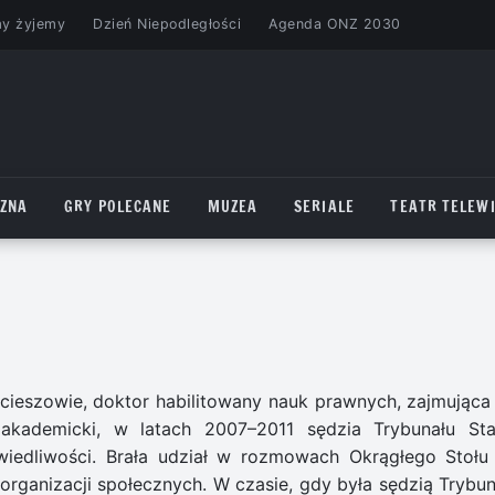
my żyjemy
Dzień Niepodległości
Agenda ONZ 2030
CZNA
GRY POLECANE
MUZEA
SERIALE
TEATR TELEWI
jcieszowie, doktor habilitowany nauk prawnych, zajmująca 
kademicki, w latach 2007–2011 sędzia Trybunału Sta
wiedliwości. Brała udział w rozmowach Okrągłego Stołu
organizacji społecznych. W czasie, gdy była sędzią Trybun