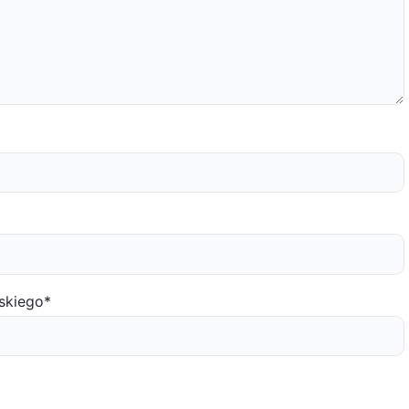
skiego
*