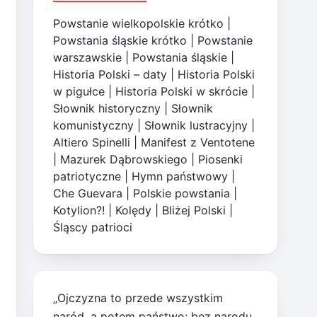
Powstanie wielkopolskie krótko
|
Powstania śląskie krótko
|
Powstanie
warszawskie
|
Powstania śląskie
|
Historia Polski – daty
|
Historia Polski
w pigułce
|
Historia Polski w skrócie
|
Słownik historyczny
|
Słownik
komunistyczny
|
Słownik lustracyjny
|
Altiero Spinelli
|
Manifest z Ventotene
|
Mazurek Dąbrowskiego
|
Piosenki
patriotyczne
|
Hymn państwowy
|
Che Guevara
|
Polskie powstania
|
Kotylion?!
|
Kolędy
|
Bliżej Polski
|
Śląscy patrioci
„Ojczyzna to przede wszystkim
naród, a potem państwo: bez narodu