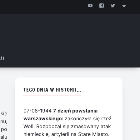
ZJI
TEGO DNIA W HISTORII…
07-08-1944
7 dzień powstania
się
warszawskiego:
zakończyła się rzeź
nu,
Woli. Rozpoczął się zmasowany atak
 po
niemieckiej artylerii na Stare Miasto.
ału