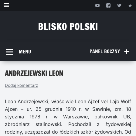
Przejdź
do
treści
BLISKO POLSKI
www.bliskopolski.pl
PANEL BOCZNY
MENU
ANDRZEJEWSKI LEON
Dodaj komentarz
Leon Andrzejewski, właściwie Leon Ajzef vel Lajb Wolf
Ajzen – ur. 25 grudnia 1910 r. w Sawinie, zm. 18
stycznia 1978 r. w Warszawie, pułkownik UB,
zbrodniarz stalinowski. Pochodził z żydowskiej
rodziny, uczęszczał do łódzkich szkół żydowskich. Od