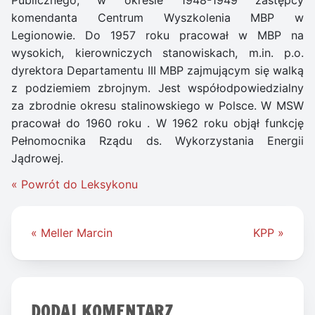
komendanta Centrum Wyszkolenia MBP w
Legionowie. Do 1957 roku pracował w MBP na
wysokich, kierowniczych stanowiskach, m.in. p.o.
dyrektora Departamentu III MBP zajmującym się walką
z podziemiem zbrojnym. Jest współodpowiedzialny
za zbrodnie okresu stalinowskiego w Polsce. W MSW
pracował do 1960 roku . W 1962 roku objął funkcję
Pełnomocnika Rządu ds. Wykorzystania Energii
Jądrowej.
« Powrót do Leksykonu
Nawigacja
« Meller Marcin
KPP »
wpisu
DODAJ KOMENTARZ