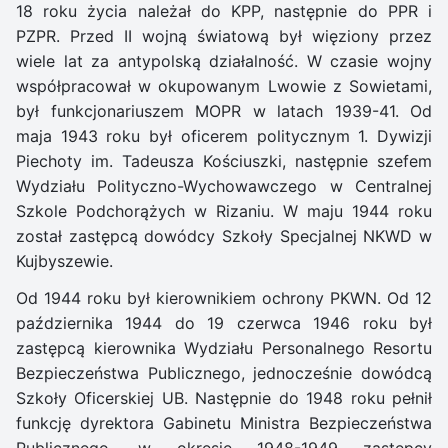
18 roku życia należał do KPP, następnie do PPR i
PZPR. Przed II wojną światową był więziony przez
wiele lat za antypolską działalność. W czasie wojny
współpracował w okupowanym Lwowie z Sowietami,
był funkcjonariuszem MOPR w latach 1939-41. Od
maja 1943 roku był oficerem politycznym 1. Dywizji
Piechoty im. Tadeusza Kościuszki, następnie szefem
Wydziału Polityczno-Wychowawczego w Centralnej
Szkole Podchorążych w Rizaniu. W maju 1944 roku
został zastępcą dowódcy Szkoły Specjalnej NKWD w
Kujbyszewie.
Od 1944 roku był kierownikiem ochrony PKWN. Od 12
października 1944 do 19 czerwca 1946 roku był
zastępcą kierownika Wydziału Personalnego Resortu
Bezpieczeństwa Publicznego, jednocześnie dowódcą
Szkoły Oficerskiej UB. Następnie do 1948 roku pełnił
funkcję dyrektora Gabinetu Ministra Bezpieczeństwa
Publicznego, w okresie 1948-1949 zastępcy