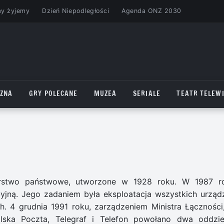
my żyjemy
Dzień Niepodległości
Agenda ONZ 2030
CZNA
GRY POLECANE
MUZEA
SERIALE
TEATR TELEWI
iorstwo państwowe, utworzone w 1928 roku. W 1987 r
yjną. Jego zadaniem była eksploatacja wszystkich urząd
h. 4 grudnia 1991 roku, zarządzeniem Ministra Łączności
olska Poczta, Telegraf i Telefon powołano dwa oddzie