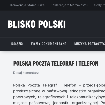
Przejdź
Konwencja stambulska
Deklaracja z Marrakeszu
Kiedy 
do
treści
BLISKO POLSKI
www.bliskopolski.pl
KSIĄŻKI
FILMY DOKUMENTALNE
MUZYKA PATRIOTY
POLSKA POCZTA TELEGRAF I TELEFON
Dodaj komentarz
Polska Poczta Telegraf i Telefon – przedsięb
przekształcone w państwową jednostkę organizac
pocztowych, telegraficznych i telekomunikacyjnyc
miejsce państwowej jednostki organizacyjnej P