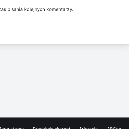
as pisania kolejnych komentarzy.
apa strony
Produkcja skarpet
Migracja
ABCeo