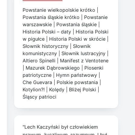
Powstanie wielkopolskie krótko
|
Powstania śląskie krótko
|
Powstanie
warszawskie
|
Powstania śląskie
|
Historia Polski – daty
|
Historia Polski
w pigułce
|
Historia Polski w skrócie
|
Słownik historyczny
|
Słownik
komunistyczny
|
Słownik lustracyjny
|
Altiero Spinelli
|
Manifest z Ventotene
|
Mazurek Dąbrowskiego
|
Piosenki
patriotyczne
|
Hymn państwowy
|
Che Guevara
|
Polskie powstania
|
Kotylion?!
|
Kolędy
|
Bliżej Polski
|
Śląscy patrioci
"Lech Kaczyński był człowiekiem
prawym, życzliwym, rozumnym. I był