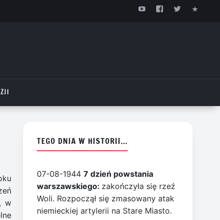
ZJI
TEGO DNIA W HISTORII…
07-08-1944
7 dzień powstania
oku
warszawskiego:
zakończyła się rzeź
zeń
Woli. Rozpoczął się zmasowany atak
, w
niemieckiej artylerii na Stare Miasto.
lne