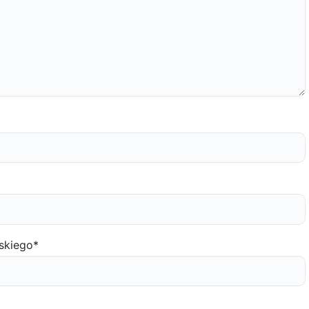
skiego
*