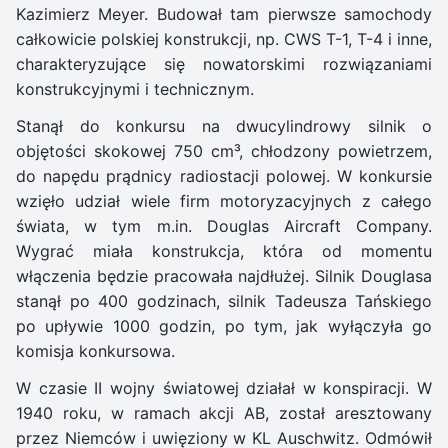
Kazimierz Meyer. Budował tam pierwsze samochody
całkowicie polskiej konstrukcji, np. CWS T-1, T-4 i inne,
charakteryzujące się nowatorskimi rozwiązaniami
konstrukcyjnymi i technicznym.
Stanął do konkursu na dwucylindrowy silnik o
objętości skokowej 750 cm³, chłodzony powietrzem,
do napędu prądnicy radiostacji polowej. W konkursie
wzięło udział wiele firm motoryzacyjnych z całego
świata, w tym m.in. Douglas Aircraft Company.
Wygrać miała konstrukcja, która od momentu
włączenia będzie pracowała najdłużej. Silnik Douglasa
stanął po 400 godzinach, silnik Tadeusza Tańskiego
po upływie 1000 godzin, po tym, jak wyłączyła go
komisja konkursowa.
W czasie II wojny światowej działał w konspiracji. W
1940 roku, w ramach akcji AB, został aresztowany
przez Niemców i uwięziony w KL Auschwitz. Odmówił