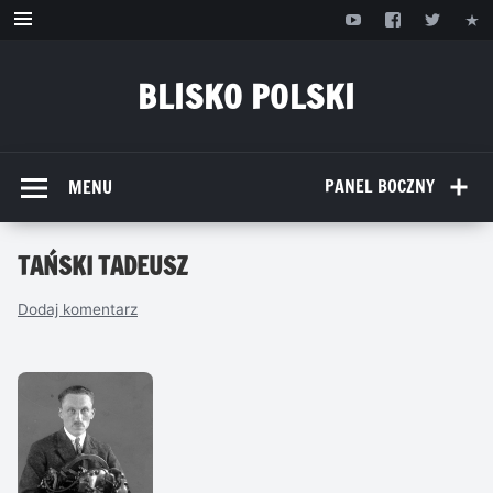
Przejdź
do
treści
BLISKO POLSKI
www.bliskopolski.pl
PANEL BOCZNY
MENU
TAŃSKI TADEUSZ
Dodaj komentarz