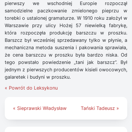
pierwszy we wschodniej Europie rozpoczął
samodzielne paczkowanie zmielonego pieprzu w
torebki o ustalonej gramaturze. W 1910 roku założył w
Warszawie przy ulicy Hożej 57 niewielką fabrykę,
która rozpoczęła produkcję barszczu w proszku.
Barszcz był wcześniej sprzedawany tylko w płynie, a
mechaniczna metoda suszenia i pakowania sprawiała,
że cena barszczu w proszku była bardzo niska. Od
tego powstało powiedzenie „tani jak barszcz”. Był
jednym z pierwszych producentów kisieli owocowych,
galaretek i budyni w proszku.
« Powrót do Leksykonu
Nawigacja
« Sieprawski Władysław
Tański Tadeusz »
wpisu