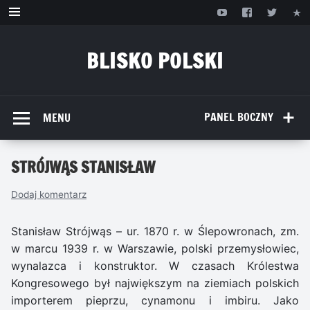
Przejdź
do
treści
BLISKO POLSKI
www.bliskopolski.pl
PANEL BOCZNY
MENU
STRÓJWĄS STANISŁAW
Dodaj komentarz
Stanisław Strójwąs – ur. 1870 r. w Ślepowronach, zm.
w marcu 1939 r. w Warszawie, polski przemysłowiec,
wynalazca i konstruktor. W czasach Królestwa
Kongresowego był największym na ziemiach polskich
importerem pieprzu, cynamonu i imbiru. Jako