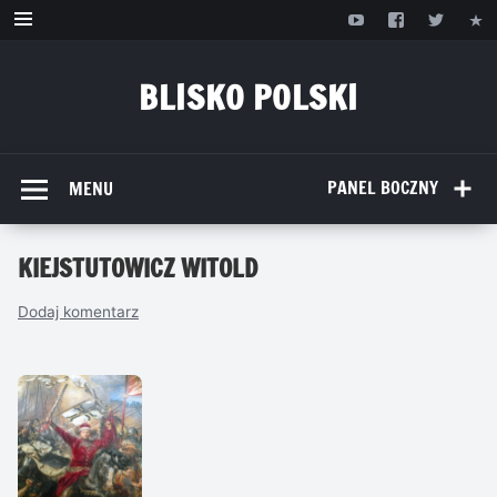
Przejdź
do
treści
BLISKO POLSKI
www.bliskopolski.pl
PANEL BOCZNY
MENU
KIEJSTUTOWICZ WITOLD
Dodaj komentarz