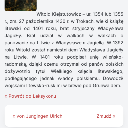
Witold Kiejstutowicz – ur. 1354 lub 1355
r., zm. 27 października 1430 r. w Trokach, wielki książę
litewski od 1401 roku, brat stryjeczny Władysława
Jagiełły. Brał udział w walkach w walkach o
panowanie na Litwie z Władysławem Jagiełłą. W 1392
roku Witold został namiestnikiem Władysława Jagiełły
na Litwie. W 1401 roku podpisał unię wileńsko-
radomską, dzięki czemu otrzymał od panów polskich
dożywotnio tytuł Wielkiego księcia litewskiego,
podlegającego jednak władcy polskiemu. Dowodził
wojskami litewsko-ruskimi w bitwie pod Grunwaldem.
« Powrót do Leksykonu
Nawigacja
« von Jungingen Ulrich
Żmudź »
wpisu