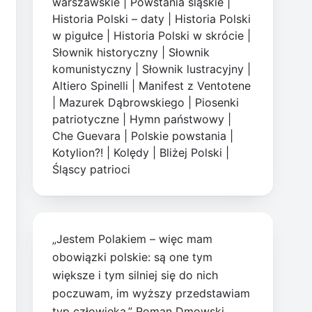
warszawskie
|
Powstania śląskie
|
Historia Polski – daty
|
Historia Polski
w pigułce
|
Historia Polski w skrócie
|
Słownik historyczny
|
Słownik
komunistyczny
|
Słownik lustracyjny
|
Altiero Spinelli
|
Manifest z Ventotene
|
Mazurek Dąbrowskiego
|
Piosenki
patriotyczne
|
Hymn państwowy
|
Che Guevara
|
Polskie powstania
|
Kotylion?!
|
Kolędy
|
Bliżej Polski
|
Śląscy patrioci
„Jestem Polakiem – więc mam
obowiązki polskie: są one tym
większe i tym silniej się do nich
poczuwam, im wyższy przedstawiam
typ człowieka.” Roman Dmowski