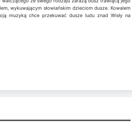
– walczącego ze swego rodzaju zarazą dusz trawiącą jego
walem, wykuwającym słowiańskim dzieciom dusze. Kowalem
oją muzyką chce przekuwać dusze ludu znad Wisły na