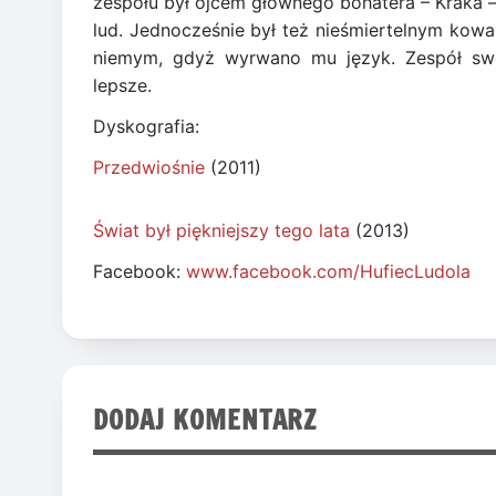
zespołu był ojcem głównego bohatera – Kraka 
lud. Jednocześnie był też nieśmiertelnym ko
niemym, gdyż wyrwano mu język. Zespół sw
lepsze.
Dyskografia:
Przedwiośnie
(2011)
Świat był piękniejszy tego lata
(2013)
Facebook:
www.facebook.com/HufiecLudola
DODAJ KOMENTARZ