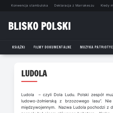
Przejdź
Konwencja stambulska
Deklaracja z Marrakeszu
Kiedy 
do
treści
BLISKO POLSKI
www.bliskopolski.pl
KSIĄŻKI
FILMY DOKUMENTALNE
MUZYKA PATRIOTY
LUDOLA
Ludola – czyli Dola Ludu. Polski zespół muzy
ludowo-żołnierską z brzozowego lasu”. Nie 
międzywojennym. Nazwa Ludola pochodzi z dram