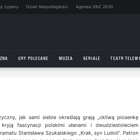
my żyjemy
Dzień Niepodległości
Agenda ONZ 2030
CZNA
GRY POLECANE
MUZEA
SERIALE
TEATR TELEWI
czny, jak sami siebie określają grają „ckliwą piosenkę
kryją fascynacji polskimi ułanami i dwudziestoleciem
atu Stanisława Szukalskiego „Krak, syn Ludoli”. Patron