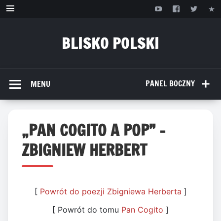
Przejdź
do
treści
BLISKO POLSKI
www.bliskopolski.pl
PANEL BOCZNY
MENU
„PAN COGITO A POP” –
ZBIGNIEW HERBERT
[
Powrót do poezji Zbigniewa Herberta
]
[ Powrót do tomu
Pan Cogito
]