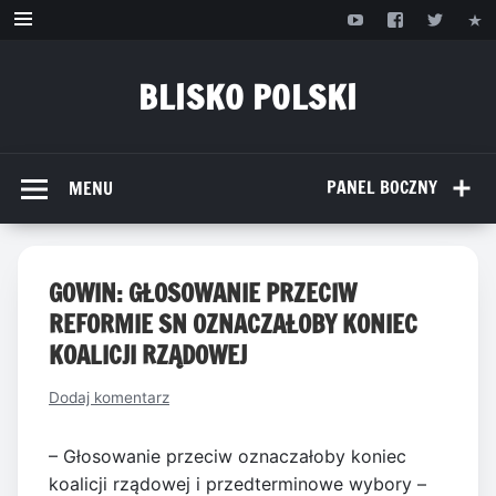
Przejdź
do
treści
BLISKO POLSKI
www.bliskopolski.pl
PANEL BOCZNY
MENU
GOWIN: GŁOSOWANIE PRZECIW
REFORMIE SN OZNACZAŁOBY KONIEC
KOALICJI RZĄDOWEJ
Dodaj komentarz
– Głosowanie przeciw oznaczałoby koniec
koalicji rządowej i przedterminowe wybory –