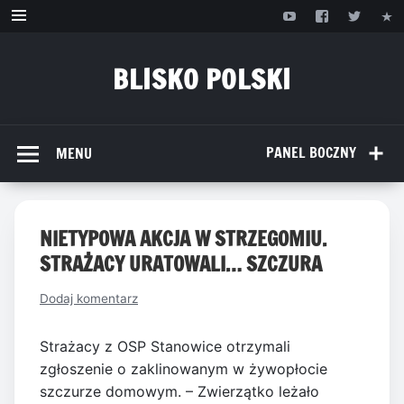
Przejdź
do
treści
BLISKO POLSKI
www.bliskopolski.pl
PANEL BOCZNY
MENU
NIETYPOWA AKCJA W STRZEGOMIU.
STRAŻACY URATOWALI… SZCZURA
Dodaj komentarz
Strażacy z OSP Stanowice otrzymali
zgłoszenie o zaklinowanym w żywopłocie
szczurze domowym. – Zwierzątko leżało