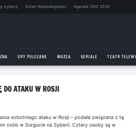
my żyjemy
Dzień Niepodległości
Agenda ONZ 2030
CZNA
GRY POLECANE
MUZEA
SERIALE
TEATR TELEWI
 DO ATAKU W ROSJI
ania sobotniego ataku w Rosji – podała związana z tą
em osób w Surgucie na Syberii. Cztery osoby są w