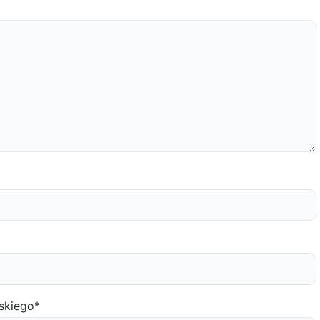
skiego
*