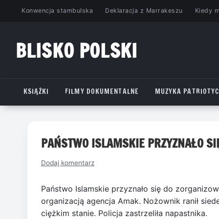
Przejdź
Konwencja stambulska
Deklaracja z Marrakeszu
Kiedy 
do
treści
BLISKO POLSKI
www.bliskopolski.pl
KSIĄŻKI
FILMY DOKUMENTALNE
MUZYKA PATRIOTY
PAŃSTWO ISLAMSKIE PRZYZNAŁO SIĘ
Dodaj komentarz
Państwo Islamskie przyznało się do zorganizow
organizacją agencja Amak. Nożownik ranił sied
ciężkim stanie. Policja zastrzeliła napastnika.