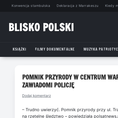
Przejdź
Konwencja stambulska
Deklaracja z Marrakeszu
Kiedy 
do
treści
BLISKO POLSKI
www.bliskopolski.pl
KSIĄŻKI
FILMY DOKUMENTALNE
MUZYKA PATRIOTY
POMNIK PRZYRODY W CENTRUM WAR
ZAWIADOMI POLICJĘ
Dodaj komentarz
– Trudno uwierzyć. Pomnik przyrody przy ul. Tr
na rzetelne śledztwo – powiedziała polsatnews