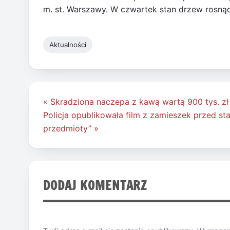
m. st. Warszawy. W czwartek stan drzew rosnący
Aktualności
Nawigacja
« Skradziona naczepa z kawą wartą 900 tys. zł
wpisu
Policja opublikowała film z zamieszek przed s
przedmioty” »
DODAJ KOMENTARZ