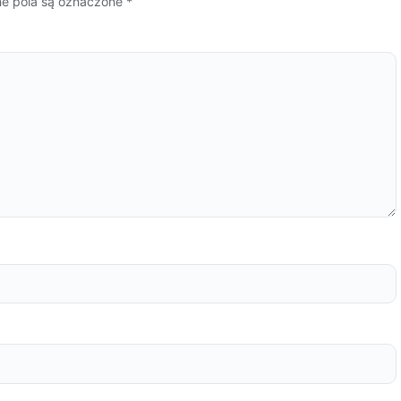
 pola są oznaczone
*