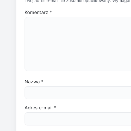
Twój adres e-mail nie zostanie opublikowany.
Wymagane
Komentarz
*
Nazwa
*
Adres e-mail
*