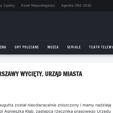
my żyjemy
Dzień Niepodległości
Agenda ONZ 2030
CZNA
GRY POLECANE
MUZEA
SERIALE
TEATR TELEWI
SZAWY WYCIĘTY. URZĄD MIASTA
augutta został nieodwracalnie zniszczony i mamy nadzieję
.pl Agnieszka Kłąb, zastępca rzecznika prasowego Urzędu