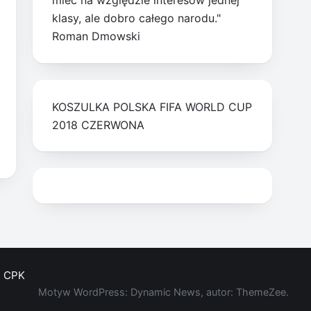
mieć na względzie interesów jednej
klasy, ale dobro całego narodu."
Roman Dmowski
KOSZULKA POLSKA FIFA WORLD CUP
2018 CZERWONA
CPK
Motyw WordPress: Dynamic News, autor: ThemeZee.