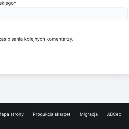
skiego
*
as pisania kolejnych komentarzy.
apa strony
Produkcja skarpet
Migracja
ABCeo