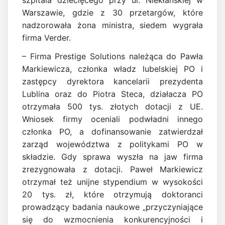
szpitala dziecięcego przy ul. Niekłańskiej w
Warszawie, gdzie z 30 przetargów, które
nadzorowała żona ministra, siedem wygrała
firma Verder.
– Firma Prestige Solutions należąca do Pawła
Markiewicza, członka władz lubelskiej PO i
zastępcy dyrektora kancelarii prezydenta
Lublina oraz do Piotra Steca, działacza PO
otrzymała 500 tys. złotych dotacji z UE.
Wniosek firmy oceniali podwładni innego
członka PO, a dofinansowanie zatwierdzał
zarząd województwa z politykami PO w
składzie. Gdy sprawa wyszła na jaw firma
zrezygnowała z dotacji. Paweł Markiewicz
otrzymał też unijne stypendium w wysokości
20 tys. zł, które otrzymują doktoranci
prowadzący badania naukowe „przyczyniające
się do wzmocnienia konkurencyjności i