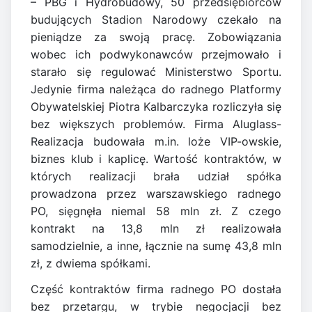
– PBG i Hydrobudowy, 50 przedsiębiorców
budujących Stadion Narodowy czekało na
pieniądze za swoją pracę. Zobowiązania
wobec ich podwykonawców przejmowało i
starało się regulować Ministerstwo Sportu.
Jedynie firma należąca do radnego Platformy
Obywatelskiej Piotra Kalbarczyka rozliczyła się
bez większych problemów. Firma Aluglass-
Realizacja budowała m.in. loże VIP-owskie,
biznes klub i kaplicę. Wartość kontraktów, w
których realizacji brała udział spółka
prowadzona przez warszawskiego radnego
PO, sięgnęła niemal 58 mln zł. Z czego
kontrakt na 13,8 mln zł realizowała
samodzielnie, a inne, łącznie na sumę 43,8 mln
zł, z dwiema spółkami.
Część kontraktów firma radnego PO dostała
bez przetargu, w trybie negocjacji bez