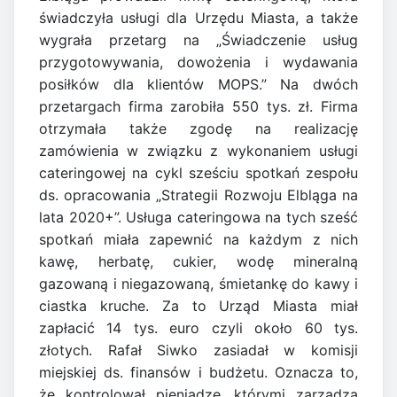
świadczyła usługi dla Urzędu Miasta, a także
wygrała przetarg na „Świadczenie usług
przygotowywania, dowożenia i wydawania
posiłków dla klientów MOPS.” Na dwóch
przetargach firma zarobiła 550 tys. zł. Firma
otrzymała także zgodę na realizację
zamówienia w związku z wykonaniem usługi
cateringowej na cykl sześciu spotkań zespołu
ds. opracowania „Strategii Rozwoju Elbląga na
lata 2020+”. Usługa cateringowa na tych sześć
spotkań miała zapewnić na każdym z nich
kawę, herbatę, cukier, wodę mineralną
gazowaną i niegazowaną, śmietankę do kawy i
ciastka kruche. Za to Urząd Miasta miał
zapłacić 14 tys. euro czyli około 60 tys.
złotych. Rafał Siwko zasiadał w komisji
miejskiej ds. finansów i budżetu. Oznacza to,
że kontrolował pieniądze, którymi zarządza