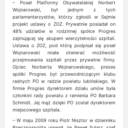
– Poseł Platformy Obywatelskiej Norbert
Wojnarowski, był jednym z tych
parlamentarzystów, którzy zgłosili w Sejmie
projekt ustawy o ZOZ. Prywatnie posiadał on
48% udziałów w rodzinnej spółce Progres
zajmującej się skupem wierzytelności szpitali.
Ustawa o ZOZ, pod którą podpisał się poseł
Wojnarowski miała otwierać możliwość
przejmowania szpitali przez prywatne firmy.
Ojciec Norberta Wojnarowskiego, prezes
spółki Progres był przewodniczącym klubu
radnych PO w radzie powiatu lubińskiego. W
firmie Progres dyrektorem działu umów była
członkini rady powiatu z ramienia PO Barbara
Schmidt. Jej mąż dzięki PO został dyrektorem
miejscowego szpitala.
– W maju 2009 roku Piotr Nisztor w dzienniku
Rzeczpospolita ujawnił, że Paweł Sularz, szef