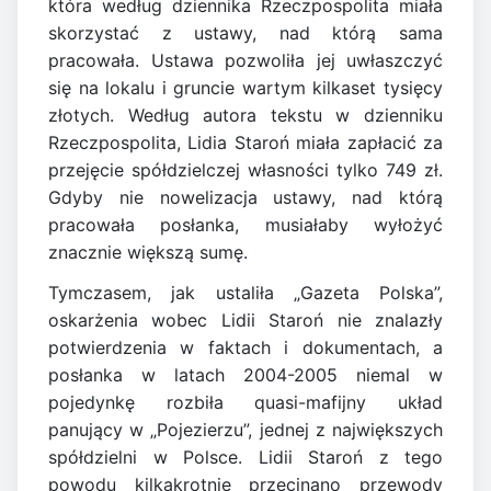
która według dziennika Rzeczpospolita miała
skorzystać z ustawy, nad którą sama
pracowała. Ustawa pozwoliła jej uwłaszczyć
się na lokalu i gruncie wartym kilkaset tysięcy
złotych. Według autora tekstu w dzienniku
Rzeczpospolita, Lidia Staroń miała zapłacić za
przejęcie spółdzielczej własności tylko 749 zł.
Gdyby nie nowelizacja ustawy, nad którą
pracowała posłanka, musiałaby wyłożyć
znacznie większą sumę.
Tymczasem, jak ustaliła „Gazeta Polska”,
oskarżenia wobec Lidii Staroń nie znalazły
potwierdzenia w faktach i dokumentach, a
posłanka w latach 2004-2005 niemal w
pojedynkę rozbiła quasi-mafijny układ
panujący w „Pojezierzu”, jednej z największych
spółdzielni w Polsce. Lidii Staroń z tego
powodu kilkakrotnie przecinano przewody