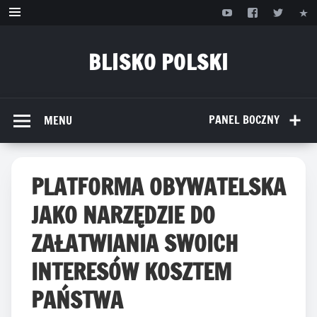
Przejdź
do
treści
BLISKO POLSKI
www.bliskopolski.pl
PANEL BOCZNY
MENU
PLATFORMA OBYWATELSKA
JAKO NARZĘDZIE DO
ZAŁATWIANIA SWOICH
INTERESÓW KOSZTEM
PAŃSTWA