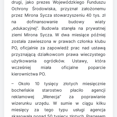
drugi, jako prezes Wojewódzkiego Funduszu
Ochrony Środowiska, przyznał założonemu
przez Mirona Sycza stowarzyszeniu 40 tys. zł
na dofinansowanie budowy wiaty
„edukacyjnej”. Budowla stanęła na prywatnej
ziemi Mirona Sycza. W dwa miesiące później
została zawieszona w prawach członka klubu
PO, oficjalnie za zapowiedź prac nad ustawą
przyznającą działkowcom prawa wieczystego
użytkowania ogródków. Ustawy, która
wcześniej miała oficjalne poparcie
kierownictwa PO.
– Około 10 tysięcy złotych miesięcznie
bocheńskie starostwo płaciło agencji
reklamowej „Wenecja” za poprawianie
wizerunku urzędu. W sumie w ciągu kilku
miesięcy za tego typu usługi agencja
skasowała ponad 50 tysięcy złotych. Prezesem