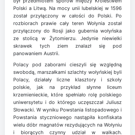
był przedmiotem sporów między Królestwem
Polski a Litwą. Na mocy unii lubelskiej w 1596
został przyłączony w całości do Polski. Po
rozbiorach prawie cały teren Wołynia został
przyłączony do Rosji jako gubernia wołyńska
ze stolicą w Żytomierzu. Jedynie niewielki
skrawek tych ziem znalazł się pod
panowaniem Austrii.
Polacy pod zaborami cieszyli się względną
swobodą, marszałkami szlachty wołyńskiej byli
Polacy, działały liczne klasztory i szkoły
polskie, jak na przykład słynne liceum
krzemienieckie, które spełniało rolę polskiego
uniwersytetu i do którego uczęszczał Juliusz
Słowacki. W wyniku Powstania listopadowego i
Powstania styczniowego nastąpiła konfiskata
wielu dóbr magnatów rezydujących na Wołyniu
i biorących czynny udział w walkach.