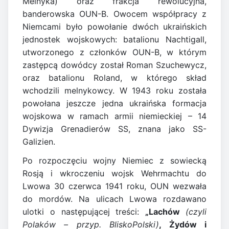
Melnyka) oraz frakcja rewolucyjna,
banderowska OUN-B. Owocem współpracy z
Niemcami było powołanie dwóch ukraińskich
jednostek wojskowych: batalionu Nachtigall,
utworzonego z członków OUN-B, w którym
zastępcą dowódcy został Roman Szuchewycz,
oraz batalionu Roland, w którego skład
wchodzili melnykowcy. W 1943 roku została
powołana jeszcze jedna ukraińska formacja
wojskowa w ramach armii niemieckiej – 14
Dywizja Grenadierów SS, znana jako SS-
Galizien.
Po rozpoczęciu wojny Niemiec z sowiecką
Rosją i wkroczeniu wojsk Wehrmachtu do
Lwowa 30 czerwca 1941 roku, OUN wezwała
do mordów. Na ulicach Lwowa rozdawano
ulotki o następującej treści:
„Lachów
(czyli
Polaków – przyp. BliskoPolski)
, Żydów i