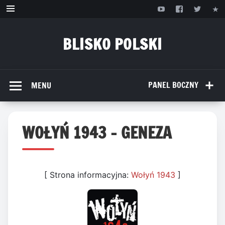
Przejdź
do
treści
BLISKO POLSKI
www.bliskopolski.pl
PANEL BOCZNY
MENU
WOŁYŃ 1943 – GENEZA
[ Strona informacyjna:
Wołyń 1943
]