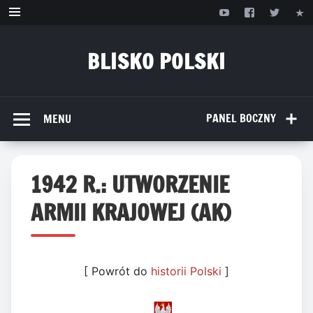
Przejdź
do
treści
BLISKO POLSKI
www.bliskopolski.pl
PANEL BOCZNY
MENU
1942 R.: UTWORZENIE
ARMII KRAJOWEJ (AK)
[ Powrót do
historii Polski
]