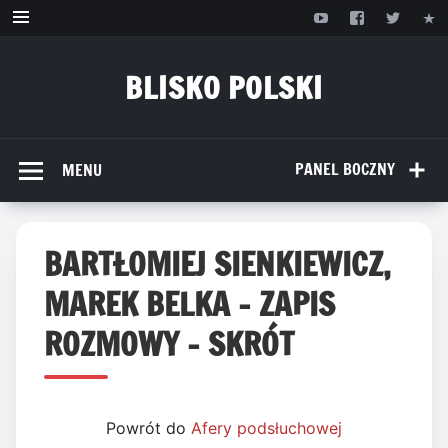
Przejdź
do
treści
BLISKO POLSKI
www.bliskopolski.pl
PANEL BOCZNY
MENU
BARTŁOMIEJ SIENKIEWICZ,
MAREK BELKA – ZAPIS
ROZMOWY – SKRÓT
Powrót do
Afery podsłuchowej