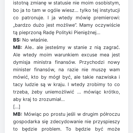
istotną zmianę w statusie nie moim osobistym,
bo ja to tam w ogóle wiesz… tylko tej instytucji
co patronuje. I ja wtedy mówię premierowi:
„bardzo dużo jest możliwe”. Mamy oczywiście
tą pieprzoną Radę Polityki Pieniężnej…
BS:
No właśnie.
MB:
Ale.. ale jesteśmy w stanie z nią zagrać.
Ale wtedy moim warunkiem excuse mea jest
dymisja ministra finansów. Przychodzi nowy
minister finansów, na razie nie muszę wam
mówić, kto by mógł być, ale takie nazwiska i
tacy ludzie są w kraju. I wtedy zrobimy to co
trzeba, żeby uniemożliwić … mówiąc krótko,
aby kraj to zrozumiał…
[…]
MB:
Mówiąc po prostu jeśli w drugim półroczu
gospodarka się zdecydowanie nie przyspieszy
to będzie problem. To będzie być może