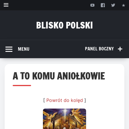
Przejdź
do
treści
BLISKO POLSKI
www.bliskopolski.pl
PANEL BOCZNY
MENU
A TO KOMU ANIOŁKOWIE
[
Powrót do kolęd
]