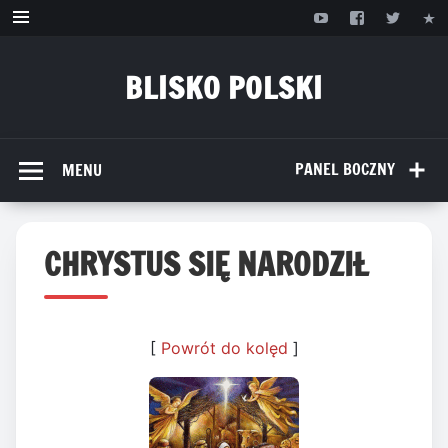
Przejdź
do
treści
BLISKO POLSKI
www.bliskopolski.pl
PANEL BOCZNY
MENU
CHRYSTUS SIĘ NARODZIŁ
[
Powrót do kolęd
]