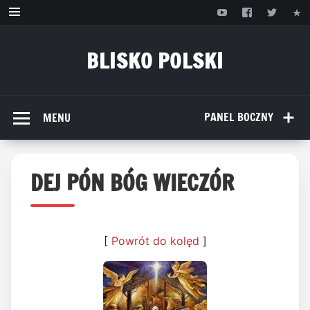
Przejdź
do
treści
BLISKO POLSKI
www.bliskopolski.pl
PANEL BOCZNY
MENU
DEJ PÓN BÓG WIECZÓR
[
Powrót do kolęd
]