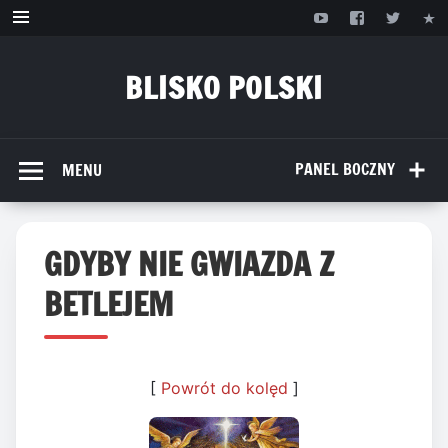
Przejdź
do
treści
BLISKO POLSKI
www.bliskopolski.pl
PANEL BOCZNY
MENU
GDYBY NIE GWIAZDA Z
BETLEJEM
[
Powrót do kolęd
]