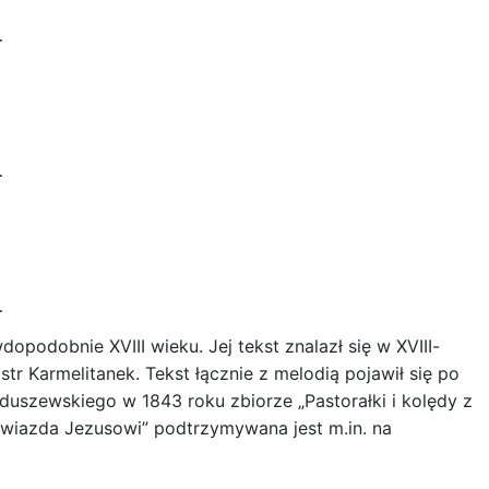
…
…
…
podobnie XVIII wieku. Jej tekst znalazł się w XVIII-
tr Karmelitanek. Tekst łącznie z melodią pojawił się po
uszewskiego w 1843 roku zbiorze „Pastorałki i kolędy z
gwiazda Jezusowi” podtrzymywana jest m.in. na