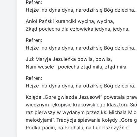
Refren:
Hejże ino dyna dyna, narodził się Bóg dziecina
Anioł Pański kuranciki wycina, wycina,
Zkąd pociecha dla człowieka jedyna, jedyna.
Refren:
Hejże ino dyna dyna, narodził się Bóg dziecina
Już Maryja Jezuleńka powiła, powiła,
Nam wesele i pociecha ztąd miła, ztąd miła.
Refren:
Hejże ino dyna dyna, narodził się Bóg dziecina
Kolęda „Gore gwiazda Jezusowi” powstała prawdo
wiecznym rękopisie krakowskiego klasztoru Siós
raz pierwszy w wydanym przez ks. Michała Miod
melodyjami”. Tradycja śpiewania kolędy „Gore 
Podkarpaciu, na Podhalu, na Lubelszczyźnie.