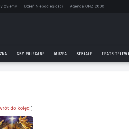
my żyjemy
Dzień Niepodległości
Agenda ONZ 2030
CZNA
GRY POLECANE
MUZEA
SERIALE
TEATR TELEWI
wrót do kolęd
]