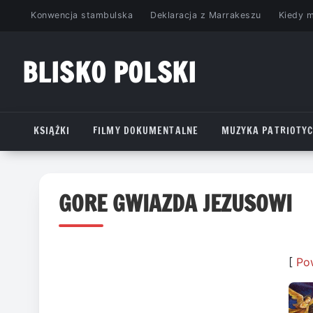
Przejdź
Konwencja stambulska
Deklaracja z Marrakeszu
Kiedy 
do
treści
BLISKO POLSKI
www.bliskopolski.pl
KSIĄŻKI
FILMY DOKUMENTALNE
MUZYKA PATRIOTY
GORE GWIAZDA JEZUSOWI
[
Po