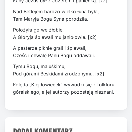
Kany Jezus był z Józefem i panienką. [x2]
Nad Betlejem bardzo wielko łuna była,
Tam Maryja Boga Syna porodziła.
Położyła go we żłobie,
A Gloryja śpiewali mu janiołowie. [x2]
A pasterze piknie grali i śpiewali,
Cześć i chwałę Panu Bogu oddawali.
Tymu Bogu, maluśkimu,
Pod górami Beskidami zrodzonymu. [x2]
Kolęda „Kiej łowiecek” wywodzi się z folkloru
góralskiego, a jej autorzy pozostają nieznani.
DODAJ KOMENTARZ