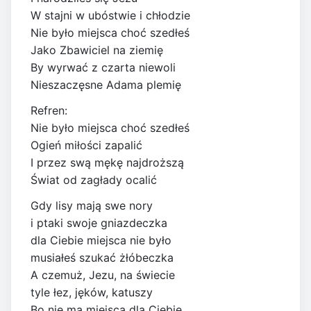
W stajni w ubóstwie i chłodzie
Nie było miejsca choć szedłeś
Jako Zbawiciel na ziemię
By wyrwać z czarta niewoli
Nieszaczęsne Adama plemię
Refren:
Nie było miejsca choć szedłeś
Ogień miłości zapalić
I przez swą mękę najdroższą
Świat od zagłady ocalić
Gdy lisy mają swe nory
i ptaki swoje gniazdeczka
dla Ciebie miejsca nie było
musiałeś szukać żłóbeczka
A czemuż, Jezu, na świecie
tyle łez, jęków, katuszy
Bo nie ma miejsca dla Ciebie