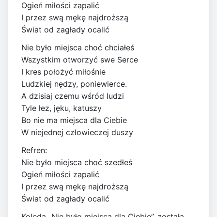
Ogień miłości zapalić
I przez swą mękę najdroższą
Świat od zagłady ocalić
Nie było miejsca choć chciałeś
Wszystkim otworzyć swe Serce
I kres położyć miłośnie
Ludzkiej nędzy, poniewierce.
A dzisiaj czemu wśród ludzi
Tyle łez, jęku, katuszy
Bo nie ma miejsca dla Ciebie
W niejednej człowieczej duszy
Refren:
Nie było miejsca choć szedłeś
Ogień miłości zapalić
I przez swą mękę najdroższą
Świat od zagłady ocalić
Kolęda „Nie było miejsca dla Ciebie”, została