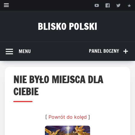
Przejdź
do
treści
BLISKO POLSKI
www.bliskopolski.pl
PANEL BOCZNY
MENU
NIE BYŁO MIEJSCA DLA
CIEBIE
[
Powrót do kolęd
]