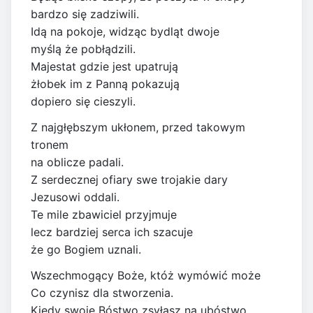
bardzo się zadziwili.
Idą na pokoje, widząc bydląt dwoje
myślą że pobłądzili.
Majestat gdzie jest upatrują
żłobek im z Panną pokazują
dopiero się cieszyli.
Z najgłębszym ukłonem, przed takowym
tronem
na oblicze padali.
Z serdecznej ofiary swe trojakie dary
Jezusowi oddali.
Te mile zbawiciel przyjmuje
lecz bardziej serca ich szacuje
że go Bogiem uznali.
Wszechmogący Boże, któż wymówić może
Co czynisz dla stworzenia.
Kiedy swoje Bóstwo zsyłasz na ubóstwo