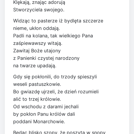
Klękają, znając adorują
Stworzyciela swojego.
Widząc to pasterze iż bydlęta szczerze
nieme, ukłon oddają.
Padli na kolana, tak wielkiego Pana
zaśpiewawszy witają.
Zawitaj Boże utajony
z Panienki czystej narodzony
na twarze upadają.
Gdy się pokłonili, do trzody spieszyli
weseli pastuszkowie.
Bo gwiazdę ujrzeli, że dzień rozumieli
alić to trzej królowie.
Od wschodu z darami jechali
by pokłon Panu królów dali
poddani Monarchowie.
Będąc blisko szopy, że poszyta w snopy