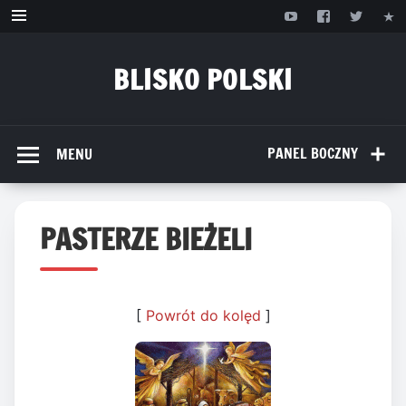
Przejdź
do
treści
BLISKO POLSKI
www.bliskopolski.pl
PANEL BOCZNY
MENU
PASTERZE BIEŻELI
[
Powrót do kolęd
]