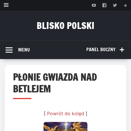
Przejdź
do
treści
BLISKO POLSKI
www.bliskopolski.pl
PANEL BOCZNY
MENU
PŁONIE GWIAZDA NAD
BETLEJEM
[
Powrót do kolęd
]