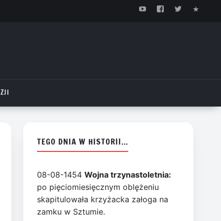
ZJI
TEGO DNIA W HISTORII…
08-08-1454
Wojna trzynastoletnia:
po pięciomiesięcznym oblężeniu
skapitulowała krzyżacka załoga na
zamku w Sztumie.