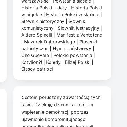
warszawskie
|
Powstania śląskie
|
Historia Polski – daty
|
Historia Polski
w pigułce
|
Historia Polski w skrócie
|
Słownik historyczny
|
Słownik
komunistyczny
|
Słownik lustracyjny
|
Altiero Spinelli
|
Manifest z Ventotene
|
Mazurek Dąbrowskiego
|
Piosenki
patriotyczne
|
Hymn państwowy
|
Che Guevara
|
Polskie powstania
|
Kotylion?!
|
Kolędy
|
Bliżej Polski
|
Śląscy patrioci
"Jestem poruszony zawartością tych
taśm. Dziękuję dziennikarzom, za
wspieranie demokracji poprzez
ujawnienie kompromitującego
przypadku skandalicznej korupcji