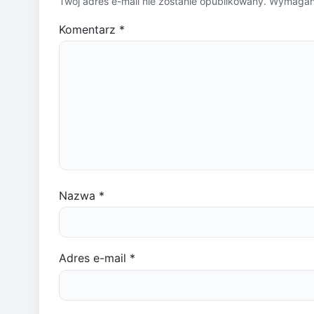
Twój adres e-mail nie zostanie opublikowany.
Wymagane
Komentarz
*
Nazwa
*
Adres e-mail
*