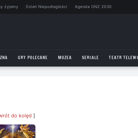
my żyjemy
Dzień Niepodległości
Agenda ONZ 2030
CZNA
GRY POLECANE
MUZEA
SERIALE
TEATR TELEWI
wrót do kolęd
]