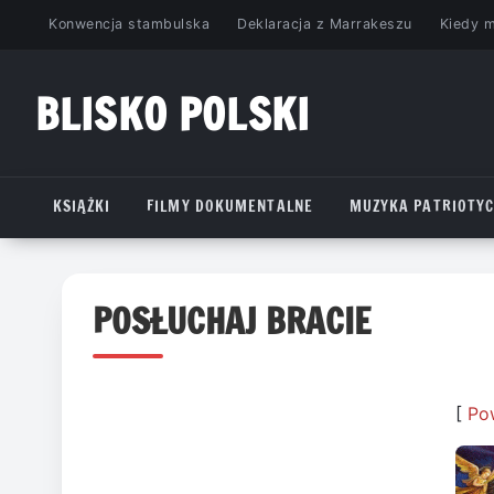
Przejdź
Konwencja stambulska
Deklaracja z Marrakeszu
Kiedy 
do
treści
BLISKO POLSKI
www.bliskopolski.pl
KSIĄŻKI
FILMY DOKUMENTALNE
MUZYKA PATRIOTY
POSŁUCHAJ BRACIE
[
Po