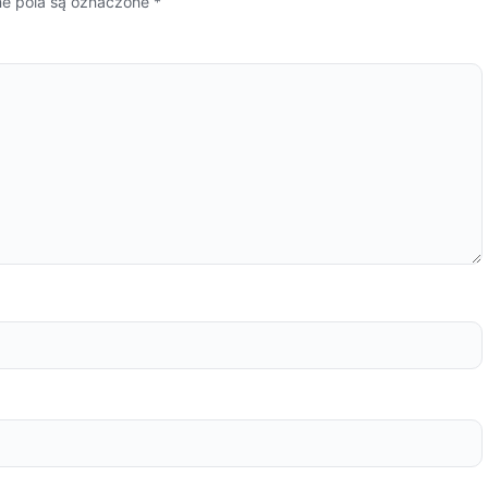
 pola są oznaczone
*