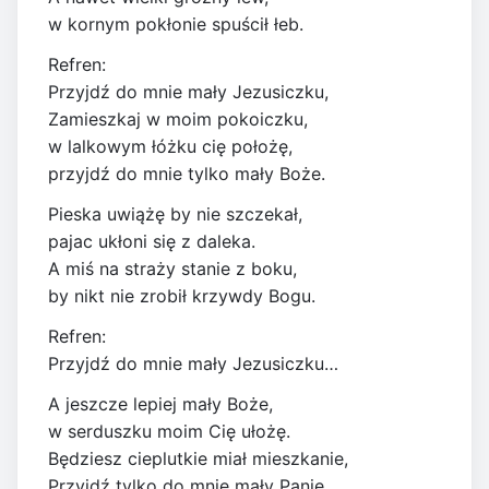
w kornym pokłonie spuścił łeb.
Refren:
Przyjdź do mnie mały Jezusiczku,
Zamieszkaj w moim pokoiczku,
w lalkowym łóżku cię położę,
przyjdź do mnie tylko mały Boże.
Pieska uwiążę by nie szczekał,
pajac ukłoni się z daleka.
A miś na straży stanie z boku,
by nikt nie zrobił krzywdy Bogu.
Refren:
Przyjdź do mnie mały Jezusiczku…
A jeszcze lepiej mały Boże,
w serduszku moim Cię ułożę.
Będziesz cieplutkie miał mieszkanie,
Przyjdź tylko do mnie mały Panie.