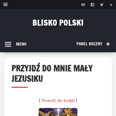
Przejdź
do
treści
BLISKO POLSKI
www.bliskopolski.pl
PANEL BOCZNY
MENU
PRZYJDŹ DO MNIE MAŁY
JEZUSIKU
[
Powrót do kolęd
]