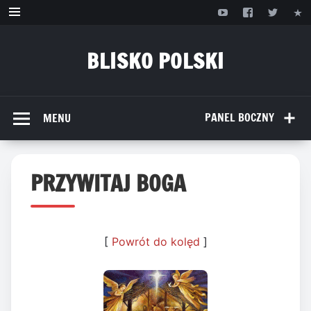
Przejdź
do
treści
BLISKO POLSKI
www.bliskopolski.pl
PANEL BOCZNY
MENU
PRZYWITAJ BOGA
[
Powrót do kolęd
]