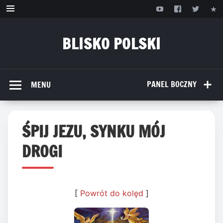
Przejdź
do
treści
BLISKO POLSKI
www.bliskopolski.pl
PANEL BOCZNY
MENU
ŚPIJ JEZU, SYNKU MÓJ
DROGI
[
Powrót do kolęd
]