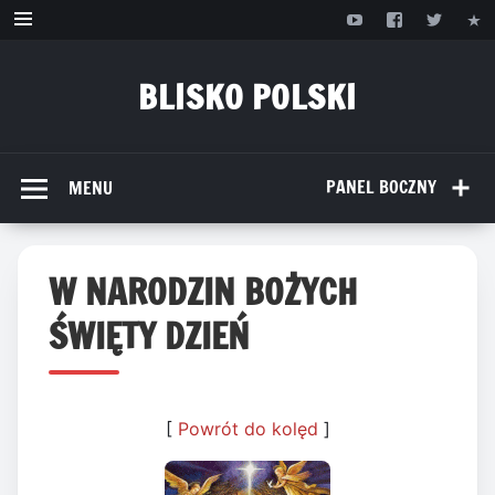
Przejdź
do
treści
BLISKO POLSKI
www.bliskopolski.pl
PANEL BOCZNY
MENU
W NARODZIN BOŻYCH
ŚWIĘTY DZIEŃ
[
Powrót do kolęd
]