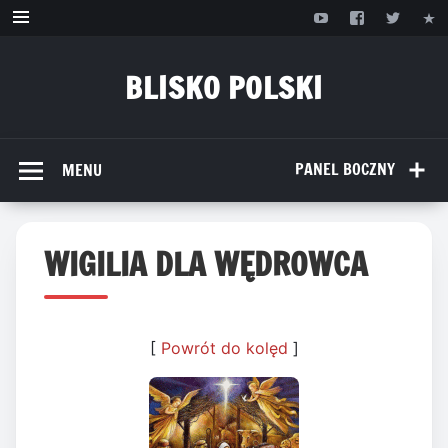
Przejdź
do
treści
BLISKO POLSKI
www.bliskopolski.pl
PANEL BOCZNY
MENU
WIGILIA DLA WĘDROWCA
[
Powrót do kolęd
]