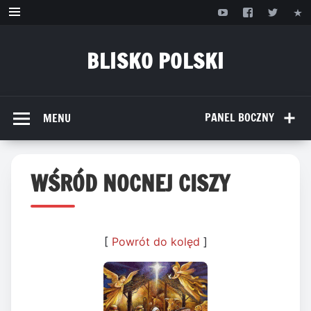
Przejdź
do
treści
BLISKO POLSKI
www.bliskopolski.pl
PANEL BOCZNY
MENU
WŚRÓD NOCNEJ CISZY
[
Powrót do kolęd
]