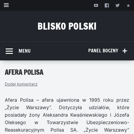
Przejdź
do
treści
BLISKO POLSKI
www.bliskopolski.pl
PANEL BOCZNY
MENU
AFERA POLISA
Dodaj komentarz
Afera Polisa – afera ujawniona w 1995 roku przez
„Życie Warszawy”. Dotyczyła udziałów, które
posiadały żony Aleksandra Kwaśniewskiego i Józefa
Oleksego w Towarzystwie Ubezpieczeniowo-
Reasekuracyjnym Polisa SA. „Życie Warszawy”