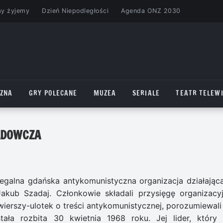
my żyjemy
Dzień Niepodległości
Agenda ONZ 2030
CZNA
GRY POLECANE
MUZEA
SERIALE
TEATR TELEWI
ADOWCZA
galna gdańska antykomunistyczna organizacja działając
akub Szadaj. Członkowie składali przysięgę organizacyj
ierszy-ulotek o treści antykomunistycznej, porozumiewali 
ła rozbita 30 kwietnia 1968 roku. Jej lider, który 