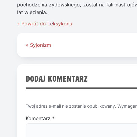
pochodzenia żydowskiego, został na fali nastroj
lat więzienia.
« Powrót do Leksykonu
Nawigacja
« Syjonizm
wpisu
DODAJ KOMENTARZ
Twój adres e-mail nie zostanie opublikowany.
Wymagane
Komentarz
*