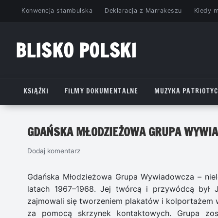
Przejdź
Konwencja stambulska
Deklaracja z Marrakeszu
Kiedy 
do
treści
BLISKO POLSKI
www.bliskopolski.pl
KSIĄŻKI
FILMY DOKUMENTALNE
MUZYKA PATRIOTY
GDAŃSKA MŁODZIEŻOWA GRUPA WYWI
Dodaj komentarz
Gdańska Młodzieżowa Grupa Wywiadowcza – niele
latach 1967–1968. Jej twórcą i przywódcą był J
zajmowali się tworzeniem plakatów i kolportażem w
za pomocą skrzynek kontaktowych. Grupa zosta