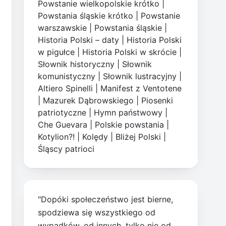
Powstanie wielkopolskie krótko
|
Powstania śląskie krótko
|
Powstanie
warszawskie
|
Powstania śląskie
|
Historia Polski – daty
|
Historia Polski
w pigułce
|
Historia Polski w skrócie
|
Słownik historyczny
|
Słownik
komunistyczny
|
Słownik lustracyjny
|
Altiero Spinelli
|
Manifest z Ventotene
|
Mazurek Dąbrowskiego
|
Piosenki
patriotyczne
|
Hymn państwowy
|
Che Guevara
|
Polskie powstania
|
Kotylion?!
|
Kolędy
|
Bliżej Polski
|
Śląscy patrioci
"Dopóki społeczeństwo jest bierne,
spodziewa się wszystkiego od
wypadków, od innych, tylko nie od