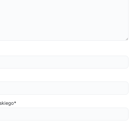
skiego
*