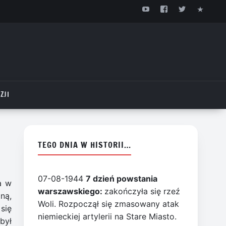
ZJI
TEGO DNIA W HISTORII…
07-08-1944
7 dzień powstania
a w
warszawskiego:
zakończyła się rzeź
ną,
Woli. Rozpoczął się zmasowany atak
się
niemieckiej artylerii na Stare Miasto.
był